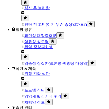
식사 후 불편함
진단 전 고민(이건 무슨 증상일까요?)
🏥질환 공유
과민성 대장증후군
역류성 식도염
위염·장상피화생
염증성 장질환(크론병·궤양성 대장염)
🍴식단 & 제품
위장 친화 식단
포드맵 식단
영양제 & 건기식 후기
처방약 정보
🌱습관 관리