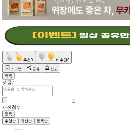
추천
0
비추천
0
스크랩
공유
신고
목록
댓글
7
사진첨부
등록
추천순
최신순
등록순