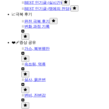
BEST 인기글 (실시간)
BEST 인기글 (명예의 전당)
📈극복 후기
완전 극복 후기
변화 과정 기록
❤️‍🩹증상 공유
가스, 복부팽만
속쓰림, 역류
설사, 묽은변
변비, 잔변감