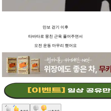
만보 걷기 이후
타바타로 뭉친 근육 풀어주면서
오전 운동 마무리 했어요