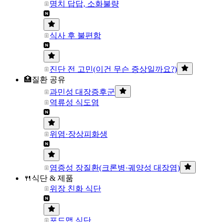
명치 답답, 소화불량
식사 후 불편함
진단 전 고민(이건 무슨 증상일까요?)
🏥질환 공유
과민성 대장증후군
역류성 식도염
위염·장상피화생
염증성 장질환(크론병·궤양성 대장염)
🍴식단 & 제품
위장 친화 식단
포드맵 식단