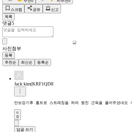
추천
0
비추천
0
스크랩
공유
신고
목록
댓글
5
사진첨부
등록
추천순
최신순
등록순
Jack kim(KRF1QD8
만보걷기후 홈트로 스트레칭을 하며 뭉친 근육을 풀어주셨네요 
0
답글 쓰기