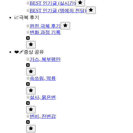
BEST 인기글 (실시간)
BEST 인기글 (명예의 전당)
📈극복 후기
완전 극복 후기
변화 과정 기록
❤️‍🩹증상 공유
가스, 복부팽만
속쓰림, 역류
설사, 묽은변
변비, 잔변감