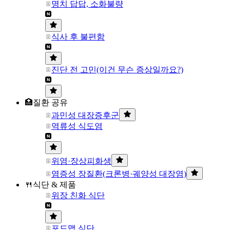
명치 답답, 소화불량
식사 후 불편함
진단 전 고민(이건 무슨 증상일까요?)
🏥질환 공유
과민성 대장증후군
역류성 식도염
위염·장상피화생
염증성 장질환(크론병·궤양성 대장염)
🍴식단 & 제품
위장 친화 식단
포드맵 식단