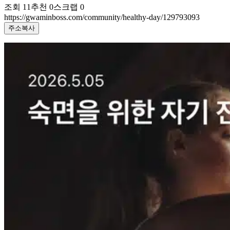
조회
11
추천
0
스크랩
0
https://gwaminboss.com/community/healthy-day/129793093
주소복사