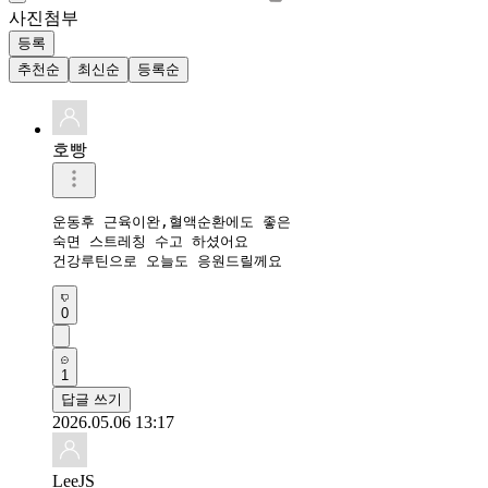
사진첨부
등록
추천순
최신순
등록순
호빵
운동후 근육이완,혈액순환에도 좋은

숙면 스트레칭 수고 하셨어요

건강루틴으로 오늘도 응원드릴께요
0
1
답글 쓰기
2026.05.06 13:17
LeeJS