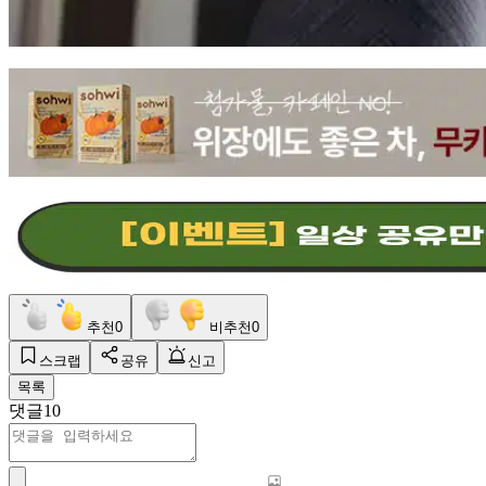
추천
0
비추천
0
스크랩
공유
신고
목록
댓글
10