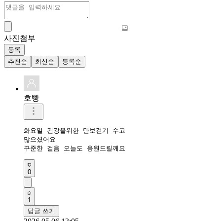
사진첨부
등록
추천순
최신순
등록순
호빵
화요일 건강을위한 만보걷기 수고

많으셨어요

꾸준한 걸음 오늘도 응원드릴께요
0
1
답글 쓰기