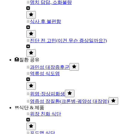
명치 답답, 소화불량
식사 후 불편함
진단 전 고민(이건 무슨 증상일까요?)
🏥질환 공유
과민성 대장증후군
역류성 식도염
위염·장상피화생
염증성 장질환(크론병·궤양성 대장염)
🍴식단 & 제품
위장 친화 식단
포드맵 식단