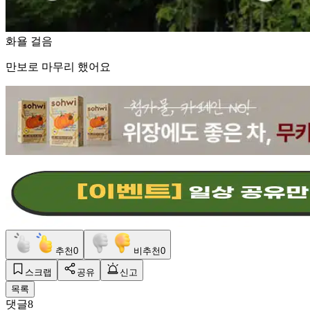
화욜 걸음
만보로 마무리 했어요
추천
0
비추천
0
스크랩
공유
신고
목록
댓글
8