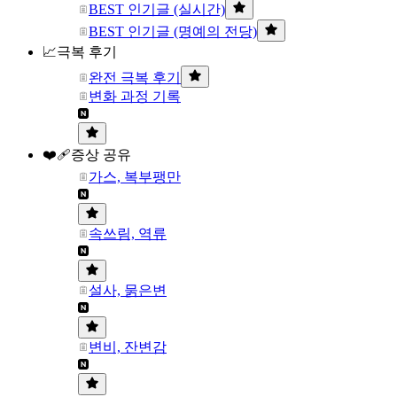
BEST 인기글 (실시간)
BEST 인기글 (명예의 전당)
📈극복 후기
완전 극복 후기
변화 과정 기록
❤️‍🩹증상 공유
가스, 복부팽만
속쓰림, 역류
설사, 묽은변
변비, 잔변감