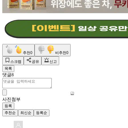
추천
0
비추천
0
스크랩
공유
신고
목록
댓글
8
사진첨부
등록
추천순
최신순
등록순