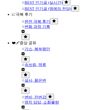
BEST 인기글 (실시간)
BEST 인기글 (명예의 전당)
📈극복 후기
완전 극복 후기
변화 과정 기록
❤️‍🩹증상 공유
가스, 복부팽만
속쓰림, 역류
설사, 묽은변
변비, 잔변감
명치 답답, 소화불량