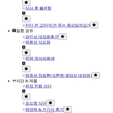
식사 후 불편함
진단 전 고민(이건 무슨 증상일까요?)
🏥질환 공유
과민성 대장증후군
역류성 식도염
위염·장상피화생
염증성 장질환(크론병·궤양성 대장염)
🍴식단 & 제품
위장 친화 식단
포드맵 식단
영양제 & 건기식 후기