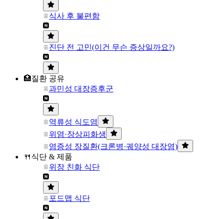
식사 후 불편함
진단 전 고민(이건 무슨 증상일까요?)
🏥질환 공유
과민성 대장증후군
역류성 식도염
위염·장상피화생
염증성 장질환(크론병·궤양성 대장염)
🍴식단 & 제품
위장 친화 식단
포드맵 식단