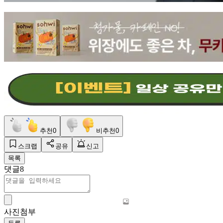
추천
0
비추천
0
스크랩
공유
신고
목록
댓글
8
사진첨부