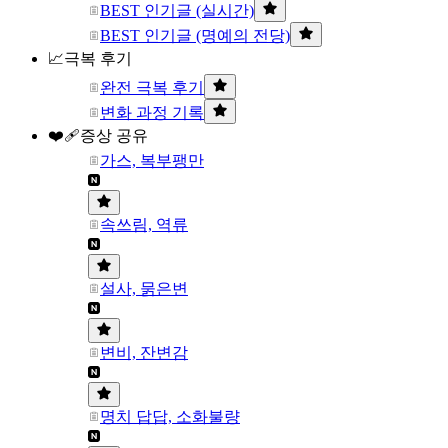
BEST 인기글 (실시간)
BEST 인기글 (명예의 전당)
📈극복 후기
완전 극복 후기
변화 과정 기록
❤️‍🩹증상 공유
가스, 복부팽만
속쓰림, 역류
설사, 묽은변
변비, 잔변감
명치 답답, 소화불량