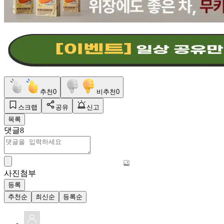
추천
0
비추천
0
스크랩
공유
신고
목록
댓글
8
사진첨부
등록
추천순
최신순
등록순