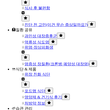
식사 후 불편함
진단 전 고민(이건 무슨 증상일까요?)
🏥질환 공유
과민성 대장증후군
역류성 식도염
위염·장상피화생
염증성 장질환(크론병·궤양성 대장염)
🍴식단 & 제품
위장 친화 식단
포드맵 식단
영양제 & 건기식 후기
처방약 정보
🌱습관 관리