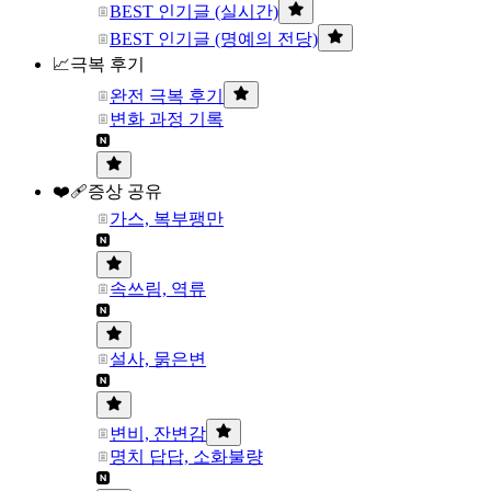
BEST 인기글 (실시간)
BEST 인기글 (명예의 전당)
📈극복 후기
완전 극복 후기
변화 과정 기록
❤️‍🩹증상 공유
가스, 복부팽만
속쓰림, 역류
설사, 묽은변
변비, 잔변감
명치 답답, 소화불량