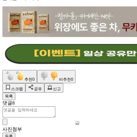
추천
0
비추천
0
스크랩
공유
신고
목록
댓글
8
사진첨부
등록