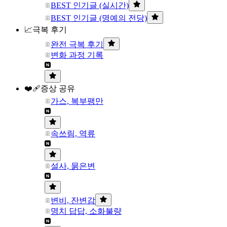
BEST 인기글 (실시간)
BEST 인기글 (명예의 전당)
📈극복 후기
완전 극복 후기
변화 과정 기록
❤️‍🩹증상 공유
가스, 복부팽만
속쓰림, 역류
설사, 묽은변
변비, 잔변감
명치 답답, 소화불량