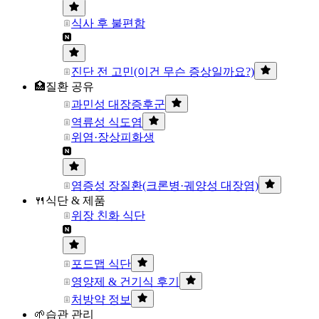
식사 후 불편함
진단 전 고민(이건 무슨 증상일까요?)
🏥질환 공유
과민성 대장증후군
역류성 식도염
위염·장상피화생
염증성 장질환(크론병·궤양성 대장염)
🍴식단 & 제품
위장 친화 식단
포드맵 식단
영양제 & 건기식 후기
처방약 정보
🌱습관 관리