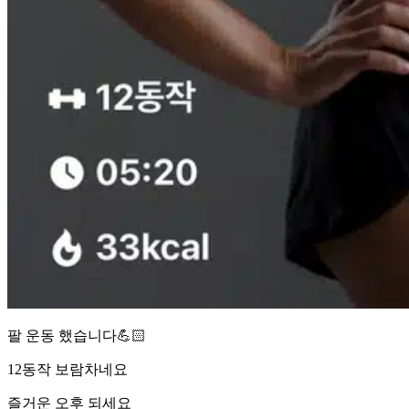
팔 운동 했습니다💪🏻
12동작 보람차네요
즐거운 오후 되세요