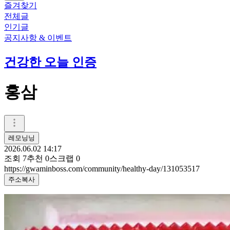
즐겨찾기
전체글
인기글
공지사항 & 이벤트
건강한 오늘 인증
홍삼
레모닝닝
2026.06.02 14:17
조회
7
추천
0
스크랩
0
https://gwaminboss.com/community/healthy-day/131053517
주소복사