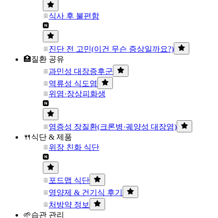
식사 후 불편함
진단 전 고민(이건 무슨 증상일까요?)
🏥질환 공유
과민성 대장증후군
역류성 식도염
위염·장상피화생
염증성 장질환(크론병·궤양성 대장염)
🍴식단 & 제품
위장 친화 식단
포드맵 식단
영양제 & 건기식 후기
처방약 정보
🌱습관 관리