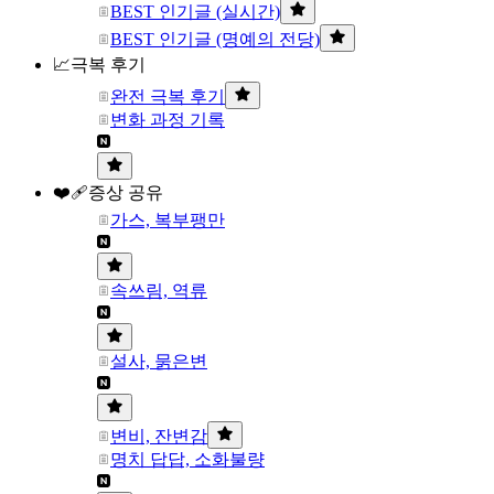
BEST 인기글 (실시간)
BEST 인기글 (명예의 전당)
📈극복 후기
완전 극복 후기
변화 과정 기록
❤️‍🩹증상 공유
가스, 복부팽만
속쓰림, 역류
설사, 묽은변
변비, 잔변감
명치 답답, 소화불량