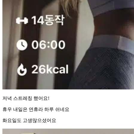
저녁 스트레칭 했어요!
휴우 내일은 연휴라 하루 쉬네요
화요일도 고생많으셨어요