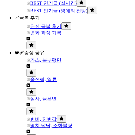
BEST 인기글 (실시간)
BEST 인기글 (명예의 전당)
📈극복 후기
완전 극복 후기
변화 과정 기록
❤️‍🩹증상 공유
가스, 복부팽만
속쓰림, 역류
설사, 묽은변
변비, 잔변감
명치 답답, 소화불량