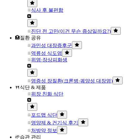
식사 후 불편함
진단 전 고민(이건 무슨 증상일까요?)
🏥질환 공유
과민성 대장증후군
역류성 식도염
위염·장상피화생
염증성 장질환(크론병·궤양성 대장염)
🍴식단 & 제품
위장 친화 식단
포드맵 식단
영양제 & 건기식 후기
처방약 정보
🌱습관 관리