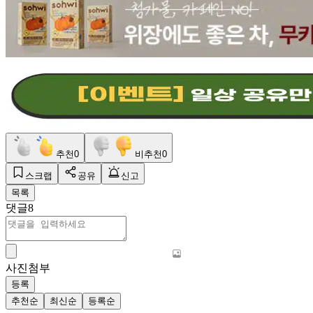
추천
0
비추천
0
스크랩
공유
신고
목록
댓글
8
사진첨부
등록
추천순
최신순
등록순