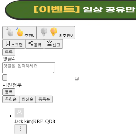
추천
0
비추천
0
스크랩
공유
신고
목록
댓글
4
사진첨부
등록
추천순
최신순
등록순
Jack kim(KRF1QD8