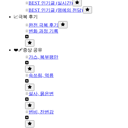
BEST 인기글 (실시간)
BEST 인기글 (명예의 전당)
📈극복 후기
완전 극복 후기
변화 과정 기록
❤️‍🩹증상 공유
가스, 복부팽만
속쓰림, 역류
설사, 묽은변
변비, 잔변감