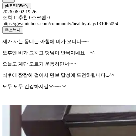
pKEE1D5a9y
2026.06.02 19:26
조회
11
추천
0
스크랩
0
https://gwaminboss.com/community/healthy-day/131065094
주소복사
제가 사는 동네는 아침에 비가 오더니~~~
오후엔 비가 그치고 햇님이 반짝이네요....^^
오늘도 계단 오르기 운동하면서~~~
식후에 짬짬히 걸어서 만보 달성에 도전하렵니다...^^
모두 모두 건강하시길요~~~^^