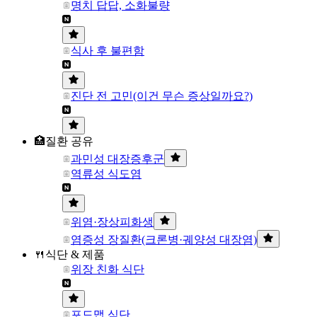
명치 답답, 소화불량
식사 후 불편함
진단 전 고민(이건 무슨 증상일까요?)
🏥질환 공유
과민성 대장증후군
역류성 식도염
위염·장상피화생
염증성 장질환(크론병·궤양성 대장염)
🍴식단 & 제품
위장 친화 식단
포드맵 식단