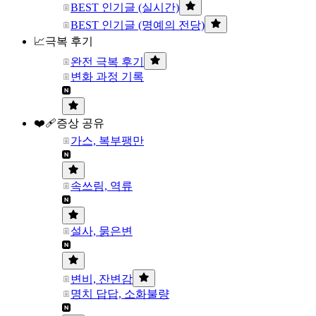
BEST 인기글 (실시간)
BEST 인기글 (명예의 전당)
📈극복 후기
완전 극복 후기
변화 과정 기록
❤️‍🩹증상 공유
가스, 복부팽만
속쓰림, 역류
설사, 묽은변
변비, 잔변감
명치 답답, 소화불량