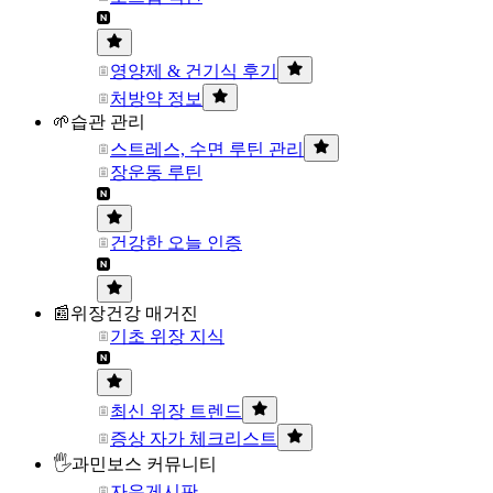
영양제 & 건기식 후기
처방약 정보
🌱습관 관리
스트레스, 수면 루틴 관리
장운동 루틴
건강한 오늘 인증
📰위장건강 매거진
기초 위장 지식
최신 위장 트렌드
증상 자가 체크리스트
🖐과민보스 커뮤니티
자유게시판