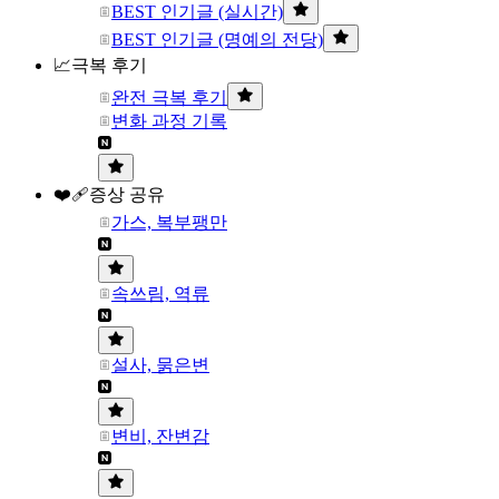
BEST 인기글 (실시간)
BEST 인기글 (명예의 전당)
📈극복 후기
완전 극복 후기
변화 과정 기록
❤️‍🩹증상 공유
가스, 복부팽만
속쓰림, 역류
설사, 묽은변
변비, 잔변감