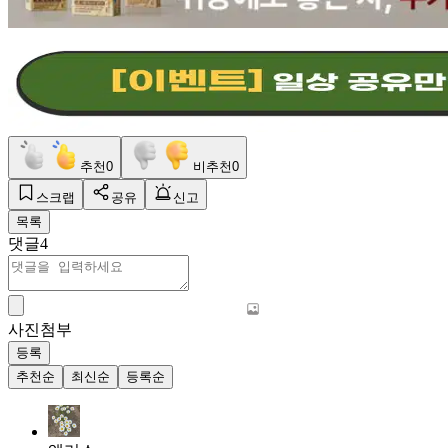
추천
0
비추천
0
스크랩
공유
신고
목록
댓글
4
사진첨부
등록
추천순
최신순
등록순