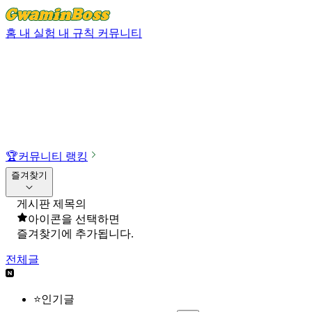
홈
내 실험
내 규칙
커뮤니티
🏆
커뮤니티 랭킹
즐겨찾기
게시판 제목의
아이콘을 선택하면
즐겨찾기에 추가됩니다.
전체글
⭐인기글