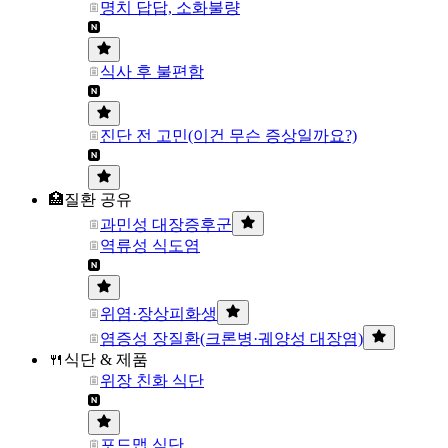
명치 답답, 소화불량
식사 후 불편함
진단 전 고민(이건 무슨 증상일까요?)
🏥질환 공유
과민성 대장증후군
역류성 식도염
위염·장상피화생
염증성 장질환(크론병·궤양성 대장염)
🍴식단 & 제품
위장 친화 식단
포드맵 식단