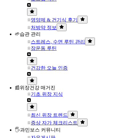
영양제 & 건기식 후기
처방약 정보
🌱습관 관리
스트레스, 수면 루틴 관리
장운동 루틴
건강한 오늘 인증
📰위장건강 매거진
기초 위장 지식
최신 위장 트렌드
증상 자가 체크리스트
🖐과민보스 커뮤니티
자유게시판