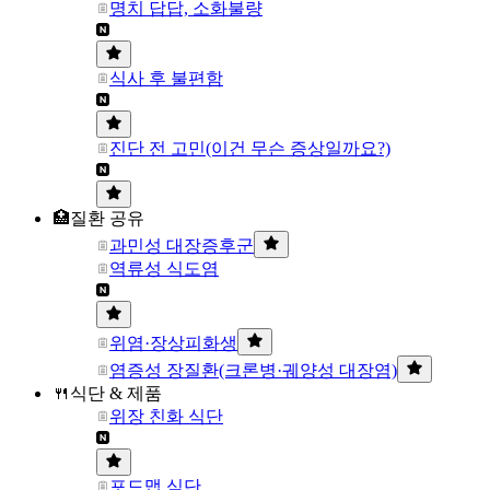
명치 답답, 소화불량
식사 후 불편함
진단 전 고민(이건 무슨 증상일까요?)
🏥질환 공유
과민성 대장증후군
역류성 식도염
위염·장상피화생
염증성 장질환(크론병·궤양성 대장염)
🍴식단 & 제품
위장 친화 식단
포드맵 식단