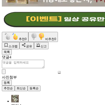
추천
0
비추천
0
스크랩
공유
신고
목록
댓글
4
사진첨부
등록
추천순
최신순
등록순