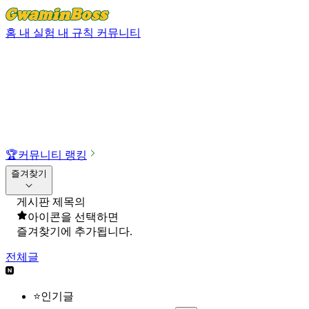
홈
내 실험
내 규칙
커뮤니티
🏆
커뮤니티 랭킹
즐겨찾기
게시판 제목의
아이콘을 선택하면
즐겨찾기에 추가됩니다.
전체글
⭐인기글