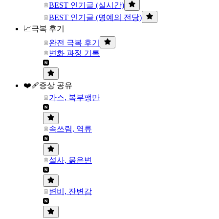
BEST 인기글 (실시간)
BEST 인기글 (명예의 전당)
📈극복 후기
완전 극복 후기
변화 과정 기록
❤️‍🩹증상 공유
가스, 복부팽만
속쓰림, 역류
설사, 묽은변
변비, 잔변감