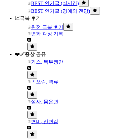
BEST 인기글 (실시간)
BEST 인기글 (명예의 전당)
📈극복 후기
완전 극복 후기
변화 과정 기록
❤️‍🩹증상 공유
가스, 복부팽만
속쓰림, 역류
설사, 묽은변
변비, 잔변감