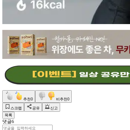
추천
0
비추천
0
스크랩
공유
신고
목록
댓글
6