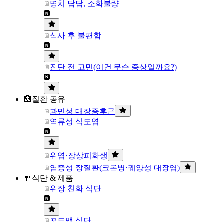
명치 답답, 소화불량
식사 후 불편함
진단 전 고민(이건 무슨 증상일까요?)
🏥질환 공유
과민성 대장증후군
역류성 식도염
위염·장상피화생
염증성 장질환(크론병·궤양성 대장염)
🍴식단 & 제품
위장 친화 식단
포드맵 식단