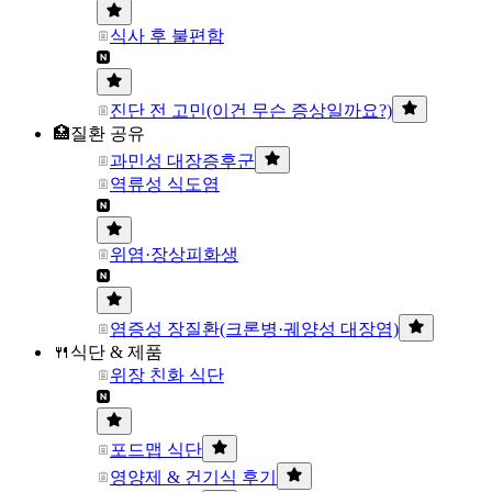
식사 후 불편함
진단 전 고민(이건 무슨 증상일까요?)
🏥질환 공유
과민성 대장증후군
역류성 식도염
위염·장상피화생
염증성 장질환(크론병·궤양성 대장염)
🍴식단 & 제품
위장 친화 식단
포드맵 식단
영양제 & 건기식 후기