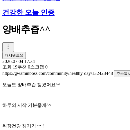
건강한 오늘 인증
양배추즙^^
캐시워크요
2026.07.04 17:34
조회
19
추천
0
스크랩
0
https://gwaminboss.com/community/healthy-day/132423448
주소복
오늘도 양배추즙 챙겼어요^^
하루의 시작 기분좋게^^
위장건강 챙기기 ~~!