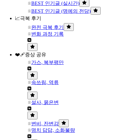
BEST 인기글 (실시간)
BEST 인기글 (명예의 전당)
📈극복 후기
완전 극복 후기
변화 과정 기록
❤️‍🩹증상 공유
가스, 복부팽만
속쓰림, 역류
설사, 묽은변
변비, 잔변감
명치 답답, 소화불량