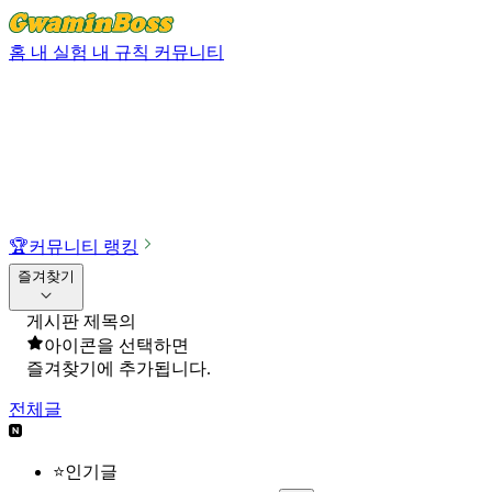
홈
내 실험
내 규칙
커뮤니티
🏆
커뮤니티 랭킹
즐겨찾기
게시판 제목의
아이콘을 선택하면
즐겨찾기에 추가됩니다.
전체글
⭐인기글