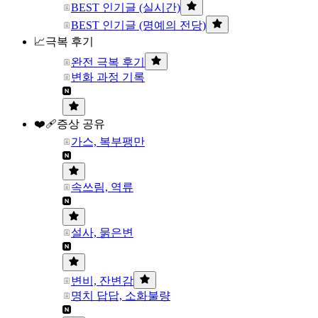
BEST 인기글 (실시간)
BEST 인기글 (명예의 전당)
📈극복 후기
완전 극복 후기
변화 과정 기록
❤️‍🩹증상 공유
가스, 복부팽만
속쓰림, 역류
설사, 묽은변
변비, 잔변감
명치 답답, 소화불량