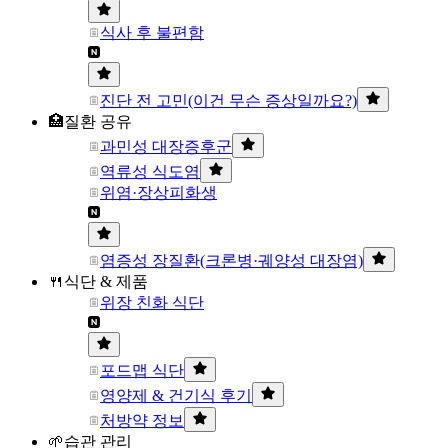
식사 후 불편함
진단 전 고민(이건 무슨 증상일까요?)
🏥질환 공유
과민성 대장증후군
역류성 식도염
위염·장상피화생
염증성 장질환(크론병·궤양성 대장염)
🍴식단 & 제품
위장 친화 식단
포드맵 식단
영양제 & 건기식 후기
처방약 정보
🌱습관 관리