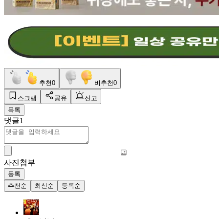
추천
0
비추천
0
스크랩
공유
신고
목록
댓글
1
사진첨부
등록
추천순
최신순
등록순