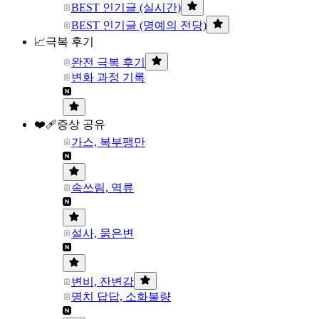
BEST 인기글 (실시간)
BEST 인기글 (명예의 전당)
📈극복 후기
완전 극복 후기
변화 과정 기록
❤️‍🩹증상 공유
가스, 복부팽만
속쓰림, 역류
설사, 묽은변
변비, 잔변감
명치 답답, 소화불량