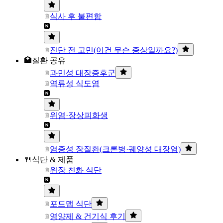
식사 후 불편함
진단 전 고민(이건 무슨 증상일까요?)
🏥질환 공유
과민성 대장증후군
역류성 식도염
위염·장상피화생
염증성 장질환(크론병·궤양성 대장염)
🍴식단 & 제품
위장 친화 식단
포드맵 식단
영양제 & 건기식 후기