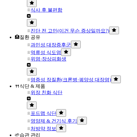
식사 후 불편함
진단 전 고민(이건 무슨 증상일까요?)
🏥질환 공유
과민성 대장증후군
역류성 식도염
위염·장상피화생
염증성 장질환(크론병·궤양성 대장염)
🍴식단 & 제품
위장 친화 식단
포드맵 식단
영양제 & 건기식 후기
처방약 정보
🌱습관 관리