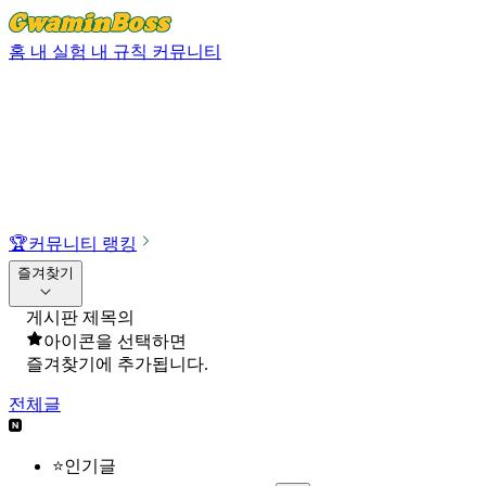
홈
내 실험
내 규칙
커뮤니티
🏆
커뮤니티 랭킹
즐겨찾기
게시판 제목의
아이콘을 선택하면
즐겨찾기에 추가됩니다.
전체글
⭐인기글