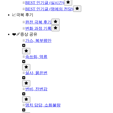
BEST 인기글 (실시간)
BEST 인기글 (명예의 전당)
📈극복 후기
완전 극복 후기
변화 과정 기록
❤️‍🩹증상 공유
가스, 복부팽만
속쓰림, 역류
설사, 묽은변
변비, 잔변감
명치 답답, 소화불량