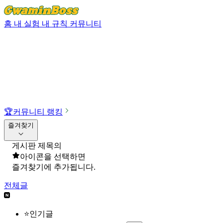
홈
내 실험
내 규칙
커뮤니티
🏆
커뮤니티 랭킹
즐겨찾기
게시판 제목의
아이콘을 선택하면
즐겨찾기에 추가됩니다.
전체글
⭐인기글