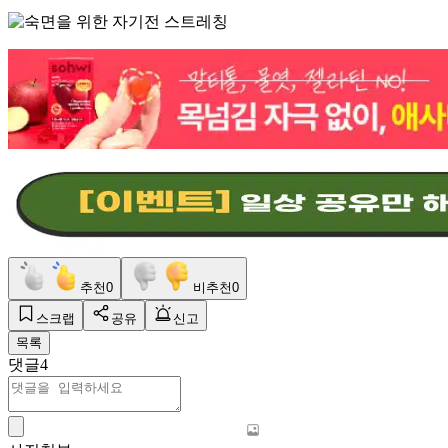
추천
0
비추천
0
스크랩
공유
신고
목록
댓글
4