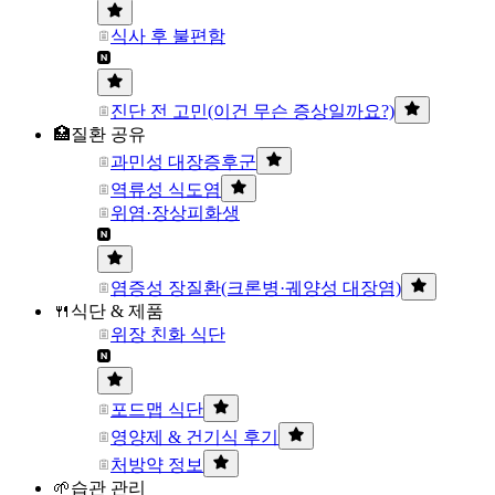
식사 후 불편함
진단 전 고민(이건 무슨 증상일까요?)
🏥질환 공유
과민성 대장증후군
역류성 식도염
위염·장상피화생
염증성 장질환(크론병·궤양성 대장염)
🍴식단 & 제품
위장 친화 식단
포드맵 식단
영양제 & 건기식 후기
처방약 정보
🌱습관 관리