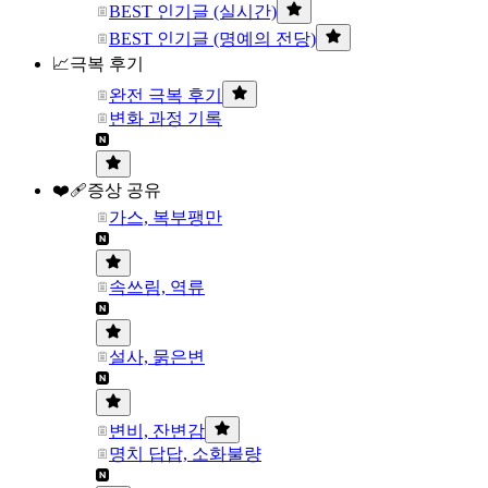
BEST 인기글 (실시간)
BEST 인기글 (명예의 전당)
📈극복 후기
완전 극복 후기
변화 과정 기록
❤️‍🩹증상 공유
가스, 복부팽만
속쓰림, 역류
설사, 묽은변
변비, 잔변감
명치 답답, 소화불량