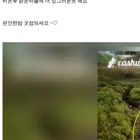
비온후 맑은하늘에 더 싱그러운듯 해요
편안한밤 굿잠되세요 ~♡