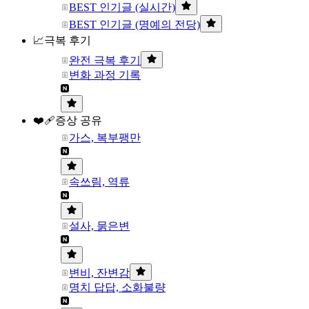
BEST 인기글 (실시간)
BEST 인기글 (명예의 전당)
📈극복 후기
완전 극복 후기
변화 과정 기록
❤️‍🩹증상 공유
가스, 복부팽만
속쓰림, 역류
설사, 묽은변
변비, 잔변감
명치 답답, 소화불량