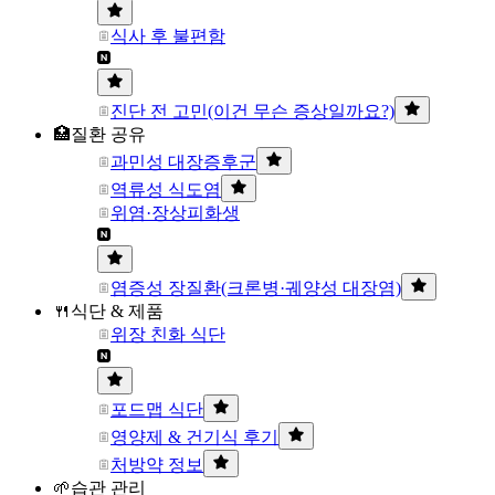
식사 후 불편함
진단 전 고민(이건 무슨 증상일까요?)
🏥질환 공유
과민성 대장증후군
역류성 식도염
위염·장상피화생
염증성 장질환(크론병·궤양성 대장염)
🍴식단 & 제품
위장 친화 식단
포드맵 식단
영양제 & 건기식 후기
처방약 정보
🌱습관 관리