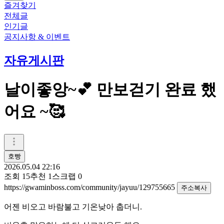
즐겨찾기
전체글
인기글
공지사항 & 이벤트
자유게시판
날이좋앙~💕 만보걷기 완료 했
어요 ~🥰
호빵
2026.05.04 22:16
조회
15
추천
1
스크랩
0
https://gwaminboss.com/community/jayuu/129755665
주소복사
어젠 비오고 바람불고 기온낮아 춥더니.