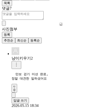
목록
댓글
7
사진첨부
등록
추천순
최신순
등록순
냥이키우기2
  만보 걷기 미션 완료, 

정말 대견한 일하셨어요 
0
답글 쓰기
2026.05.15 18:34