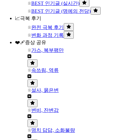
BEST 인기글 (실시간)
BEST 인기글 (명예의 전당)
📈극복 후기
완전 극복 후기
변화 과정 기록
❤️‍🩹증상 공유
가스, 복부팽만
속쓰림, 역류
설사, 묽은변
변비, 잔변감
명치 답답, 소화불량