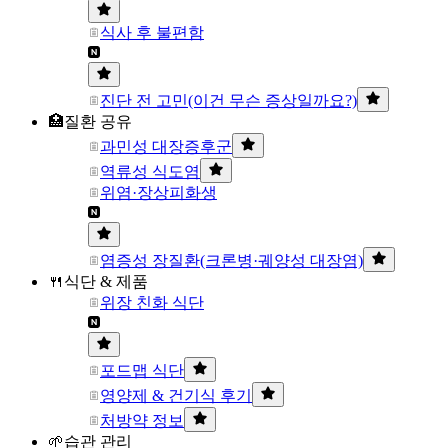
식사 후 불편함
진단 전 고민(이건 무슨 증상일까요?)
🏥질환 공유
과민성 대장증후군
역류성 식도염
위염·장상피화생
염증성 장질환(크론병·궤양성 대장염)
🍴식단 & 제품
위장 친화 식단
포드맵 식단
영양제 & 건기식 후기
처방약 정보
🌱습관 관리