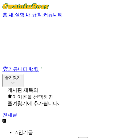
홈
내 실험
내 규칙
커뮤니티
🏆
커뮤니티 랭킹
즐겨찾기
게시판 제목의
아이콘을 선택하면
즐겨찾기에 추가됩니다.
전체글
⭐인기글