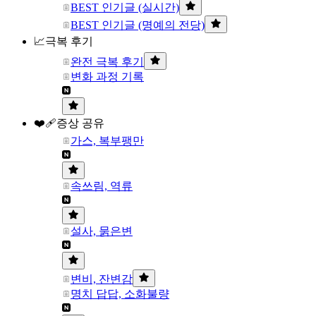
BEST 인기글 (실시간)
BEST 인기글 (명예의 전당)
📈극복 후기
완전 극복 후기
변화 과정 기록
❤️‍🩹증상 공유
가스, 복부팽만
속쓰림, 역류
설사, 묽은변
변비, 잔변감
명치 답답, 소화불량