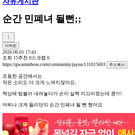
자유게시판
순간 민폐녀 될뻔;;
이하린
2026.06.01 17:42
조회
15
추천
0
스크랩
0
https://gwaminboss.com/community/jayuu/131015693
주소복사
조용한 공간에서는
작은 소리도 더 크게 느껴지잖아요.
책상에 텀블러 내려놓다가 손이 살짝 미끄러졌는데 쿵!!!!
어찌나 크게 들리던지 순간 민폐녀 될 뻔 했어요