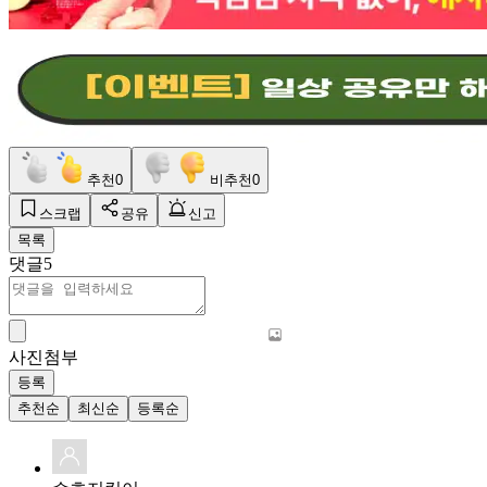
추천
0
비추천
0
스크랩
공유
신고
목록
댓글
5
사진첨부
등록
추천순
최신순
등록순