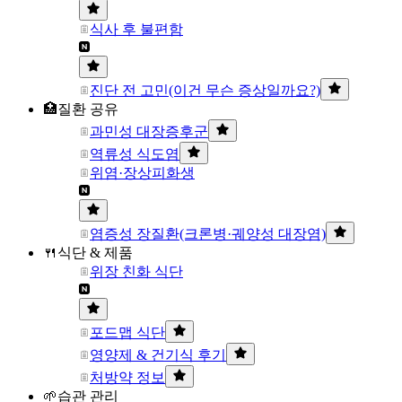
식사 후 불편함
진단 전 고민(이건 무슨 증상일까요?)
🏥질환 공유
과민성 대장증후군
역류성 식도염
위염·장상피화생
염증성 장질환(크론병·궤양성 대장염)
🍴식단 & 제품
위장 친화 식단
포드맵 식단
영양제 & 건기식 후기
처방약 정보
🌱습관 관리