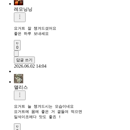
레모닝닝
요거트 잘 챙겨드셨어요

좋은 하루 보내세요 
0
답글 쓰기
2026.06.02 14:04
앨리스
요거트 늘 챙겨드시는 모습이네요

요거트에 몸에 좋은 거 곁들여 먹으면

일석이조에다 맛도 좋죠 !