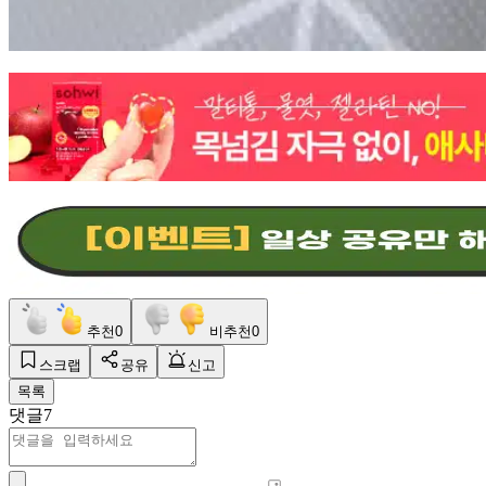
추천
0
비추천
0
스크랩
공유
신고
목록
댓글
7