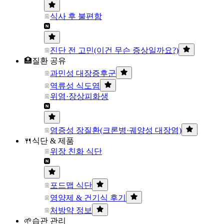
식사 후 불편함
진단 전 고민(이건 무슨 증상일까요?)
🏥질환 공유
과민성 대장증후군
역류성 식도염
위염·장상피화생
염증성 장질환(크론병·궤양성 대장염)
🍴식단 & 제품
위장 친화 식단
포드맵 식단
영양제 & 건기식 후기
처방약 정보
🌱습관 관리