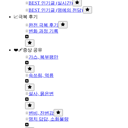
BEST 인기글 (실시간)
BEST 인기글 (명예의 전당)
📈극복 후기
완전 극복 후기
변화 과정 기록
❤️‍🩹증상 공유
가스, 복부팽만
속쓰림, 역류
설사, 묽은변
변비, 잔변감
명치 답답, 소화불량