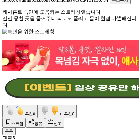
주소복사
캐시홈트 숙면에 도움되는 스트레칭했습니다
전신 뭉친 곳을 풀어주니 피로도 풀리고 몸이 한결 가뿐해집니
다
추천
0
비추천
0
스크랩
공유
신고
목록
댓글
5