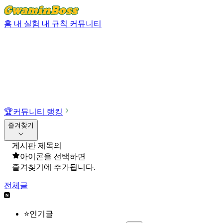
홈
내 실험
내 규칙
커뮤니티
🏆
커뮤니티 랭킹
즐겨찾기
게시판 제목의
아이콘을 선택하면
즐겨찾기에 추가됩니다.
전체글
⭐인기글