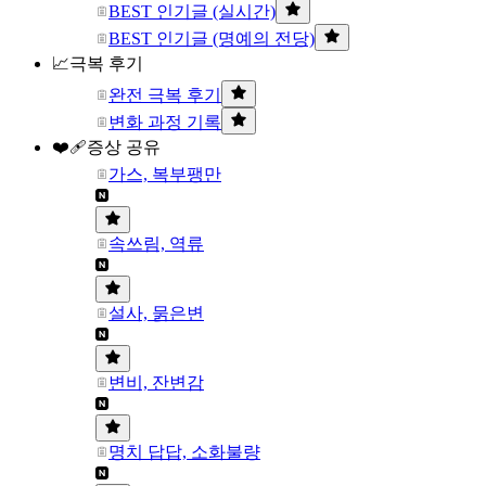
BEST 인기글 (실시간)
BEST 인기글 (명예의 전당)
📈극복 후기
완전 극복 후기
변화 과정 기록
❤️‍🩹증상 공유
가스, 복부팽만
속쓰림, 역류
설사, 묽은변
변비, 잔변감
명치 답답, 소화불량