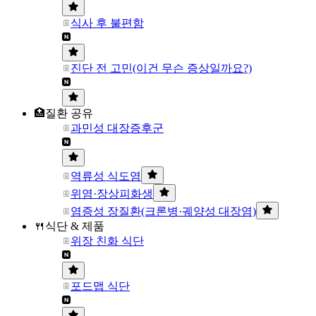
식사 후 불편함
진단 전 고민(이건 무슨 증상일까요?)
🏥질환 공유
과민성 대장증후군
역류성 식도염
위염·장상피화생
염증성 장질환(크론병·궤양성 대장염)
🍴식단 & 제품
위장 친화 식단
포드맵 식단