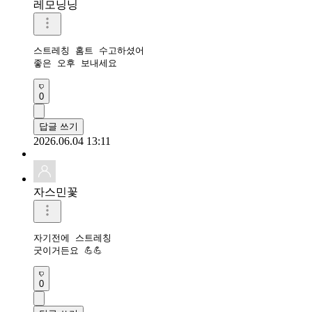
레모닝닝
스트레칭 홈트 수고하셨어

좋은 오후 보내세요
0
답글 쓰기
2026.06.04 13:11
자스민꽃
자기전에 스트레칭 

굿이거든요 💪💪
0