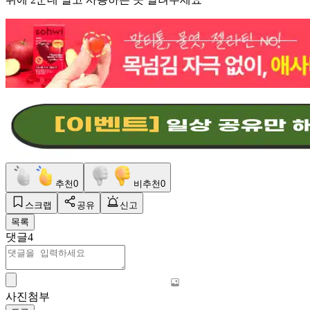
추천
0
비추천
0
스크랩
공유
신고
목록
댓글
4
사진첨부