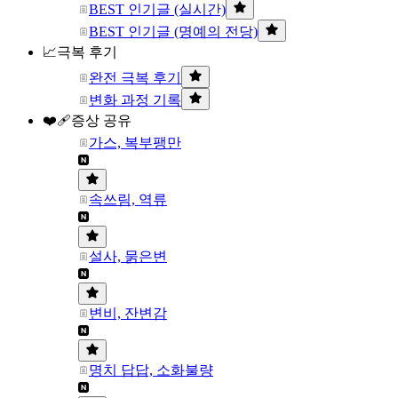
BEST 인기글 (실시간)
BEST 인기글 (명예의 전당)
📈극복 후기
완전 극복 후기
변화 과정 기록
❤️‍🩹증상 공유
가스, 복부팽만
속쓰림, 역류
설사, 묽은변
변비, 잔변감
명치 답답, 소화불량