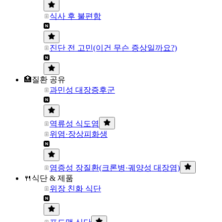
식사 후 불편함
진단 전 고민(이건 무슨 증상일까요?)
🏥질환 공유
과민성 대장증후군
역류성 식도염
위염·장상피화생
염증성 장질환(크론병·궤양성 대장염)
🍴식단 & 제품
위장 친화 식단