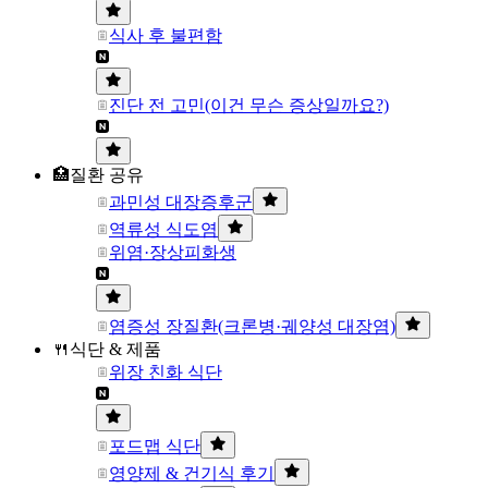
식사 후 불편함
진단 전 고민(이건 무슨 증상일까요?)
🏥질환 공유
과민성 대장증후군
역류성 식도염
위염·장상피화생
염증성 장질환(크론병·궤양성 대장염)
🍴식단 & 제품
위장 친화 식단
포드맵 식단
영양제 & 건기식 후기