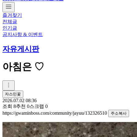
즐겨찾기
전체글
인기글
공지사항 & 이벤트
자유게시판
아침은 ♡
자스민꽃
2026.07.02 08:36
조회
8
추천
0
스크랩
0
https://gwaminboss.com/community/jayuu/132326510
주소복사