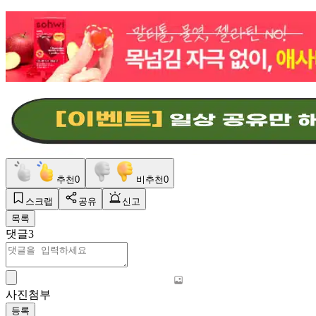
추천
0
비추천
0
스크랩
공유
신고
목록
댓글
3
사진첨부
등록