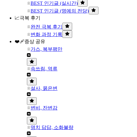
BEST 인기글 (실시간)
BEST 인기글 (명예의 전당)
📈극복 후기
완전 극복 후기
변화 과정 기록
❤️‍🩹증상 공유
가스, 복부팽만
속쓰림, 역류
설사, 묽은변
변비, 잔변감
명치 답답, 소화불량