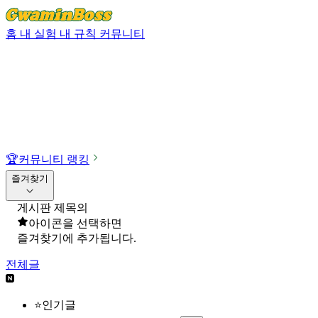
홈
내 실험
내 규칙
커뮤니티
🏆
커뮤니티 랭킹
즐겨찾기
게시판 제목의
아이콘을 선택하면
즐겨찾기에 추가됩니다.
전체글
⭐인기글