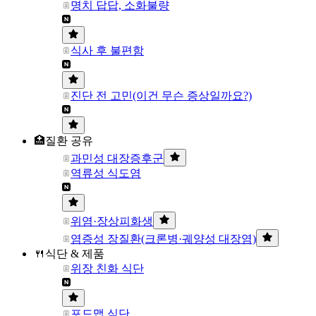
명치 답답, 소화불량
식사 후 불편함
진단 전 고민(이건 무슨 증상일까요?)
🏥질환 공유
과민성 대장증후군
역류성 식도염
위염·장상피화생
염증성 장질환(크론병·궤양성 대장염)
🍴식단 & 제품
위장 친화 식단
포드맵 식단