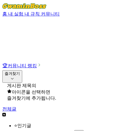
홈
내 실험
내 규칙
커뮤니티
🏆
커뮤니티 랭킹
즐겨찾기
게시판 제목의
아이콘을 선택하면
즐겨찾기에 추가됩니다.
전체글
⭐인기글