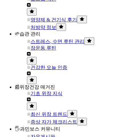
영양제 & 건기식 후기
처방약 정보
🌱습관 관리
스트레스, 수면 루틴 관리
장운동 루틴
건강한 오늘 인증
📰위장건강 매거진
기초 위장 지식
최신 위장 트렌드
증상 자가 체크리스트
🖐과민보스 커뮤니티
자유게시판