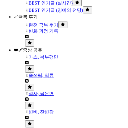
BEST 인기글 (실시간)
BEST 인기글 (명예의 전당)
📈극복 후기
완전 극복 후기
변화 과정 기록
❤️‍🩹증상 공유
가스, 복부팽만
속쓰림, 역류
설사, 묽은변
변비, 잔변감