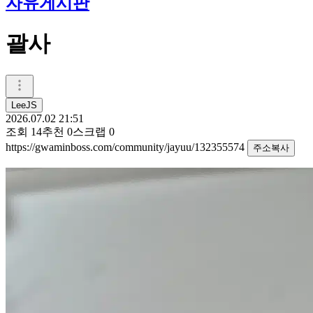
자유게시판
괄사
LeeJS
2026.07.02 21:51
조회
14
추천
0
스크랩
0
https://gwaminboss.com/community/jayuu/132355574
주소복사