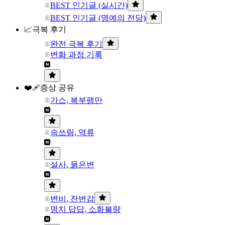
BEST 인기글 (실시간)
BEST 인기글 (명예의 전당)
📈극복 후기
완전 극복 후기
변화 과정 기록
❤️‍🩹증상 공유
가스, 복부팽만
속쓰림, 역류
설사, 묽은변
변비, 잔변감
명치 답답, 소화불량