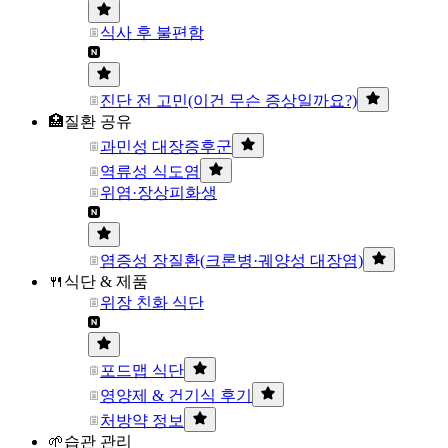
식사 후 불편함
진단 전 고민(이건 무슨 증상일까요?)
🏥질환 공유
과민성 대장증후군
역류성 식도염
위염·장상피화생
염증성 장질환(크론병·궤양성 대장염)
🍴식단 & 제품
위장 친화 식단
포드맵 식단
영양제 & 건기식 후기
처방약 정보
🌱습관 관리