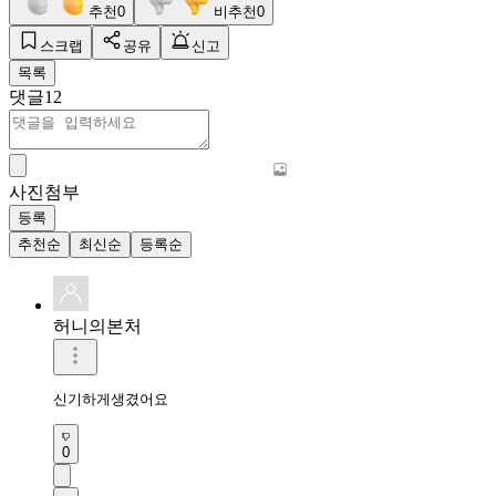
추천
0
비추천
0
스크랩
공유
신고
목록
댓글
12
사진첨부
등록
추천순
최신순
등록순
허니의본처
신기하게생겼어요
0