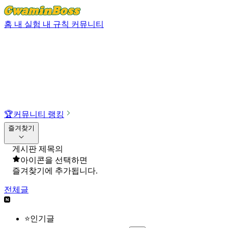
홈
내 실험
내 규칙
커뮤니티
🏆
커뮤니티 랭킹
즐겨찾기
게시판 제목의
아이콘을 선택하면
즐겨찾기에 추가됩니다.
전체글
⭐인기글