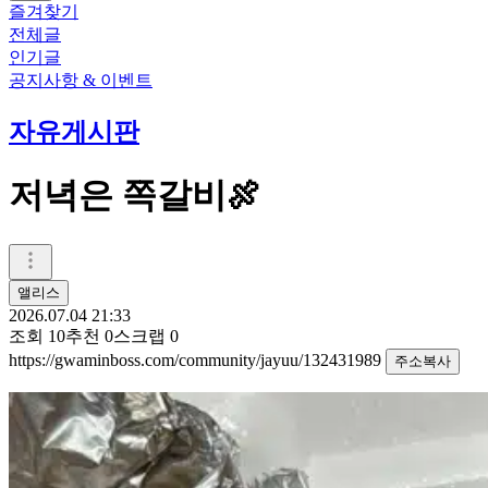
즐겨찾기
전체글
인기글
공지사항 & 이벤트
자유게시판
저녁은 쪽갈비🍖
앨리스
2026.07.04 21:33
조회
10
추천
0
스크랩
0
https://gwaminboss.com/community/jayuu/132431989
주소복사