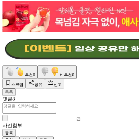
추천
0
비추천
0
스크랩
공유
신고
목록
댓글
8
사진첨부
등록