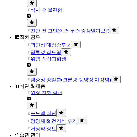
식사 후 불편함
진단 전 고민(이건 무슨 증상일까요?)
🏥질환 공유
과민성 대장증후군
역류성 식도염
위염·장상피화생
염증성 장질환(크론병·궤양성 대장염)
🍴식단 & 제품
위장 친화 식단
포드맵 식단
영양제 & 건기식 후기
처방약 정보
🌱습관 관리