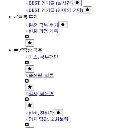
BEST 인기글 (실시간)
BEST 인기글 (명예의 전당)
📈극복 후기
완전 극복 후기
변화 과정 기록
❤️‍🩹증상 공유
가스, 복부팽만
속쓰림, 역류
설사, 묽은변
변비, 잔변감
명치 답답, 소화불량