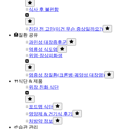
식사 후 불편함
진단 전 고민(이건 무슨 증상일까요?)
🏥질환 공유
과민성 대장증후군
역류성 식도염
위염·장상피화생
염증성 장질환(크론병·궤양성 대장염)
🍴식단 & 제품
위장 친화 식단
포드맵 식단
영양제 & 건기식 후기
처방약 정보
🌱습관 관리