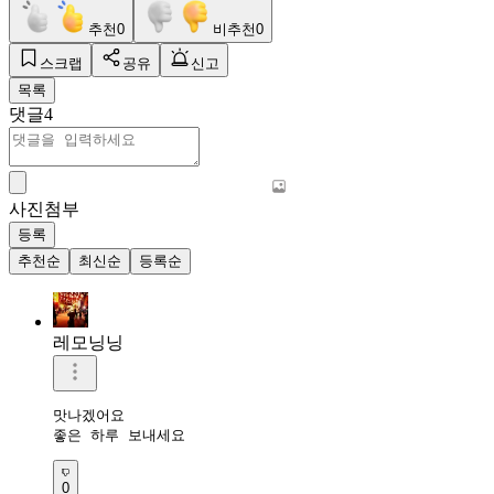
추천
0
비추천
0
스크랩
공유
신고
목록
댓글
4
사진첨부
등록
추천순
최신순
등록순
레모닝닝
맛나겠어요 

좋은 하루 보내세요 
0