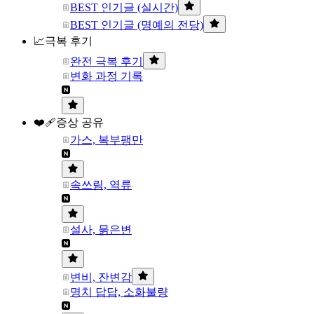
BEST 인기글 (실시간)
BEST 인기글 (명예의 전당)
📈극복 후기
완전 극복 후기
변화 과정 기록
❤️‍🩹증상 공유
가스, 복부팽만
속쓰림, 역류
설사, 묽은변
변비, 잔변감
명치 답답, 소화불량