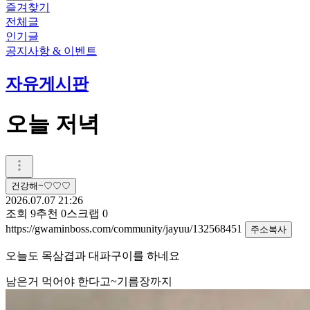
즐겨찾기
전체글
인기글
공지사항 & 이벤트
자유게시판
오늘 저녁
건강해~♡♡♡
2026.07.07 21:26
조회
9
추천
0
스크랩
0
https://gwaminboss.com/community/jayuu/132568451
주소복사
오늘도 목삼겹과 대파구이를 하네요
남은거 먹어야 한다고~기름장까지