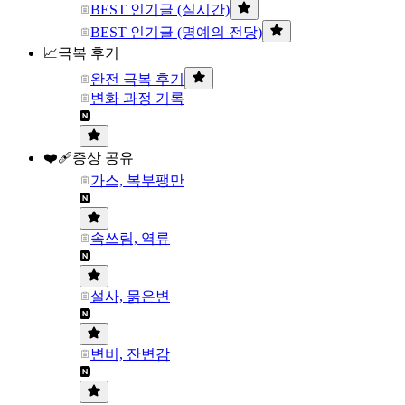
BEST 인기글 (실시간)
BEST 인기글 (명예의 전당)
📈극복 후기
완전 극복 후기
변화 과정 기록
❤️‍🩹증상 공유
가스, 복부팽만
속쓰림, 역류
설사, 묽은변
변비, 잔변감