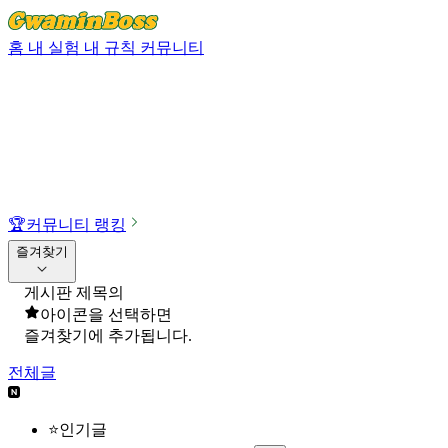
홈
내 실험
내 규칙
커뮤니티
🏆
커뮤니티 랭킹
즐겨찾기
게시판 제목의
아이콘을 선택하면
즐겨찾기에 추가됩니다.
전체글
⭐인기글