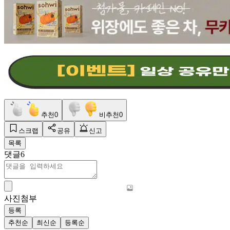
추천
0
비추천
0
스크랩
공유
신고
목록
댓글
6
사진첨부
등록
추천순
최신순
등록순