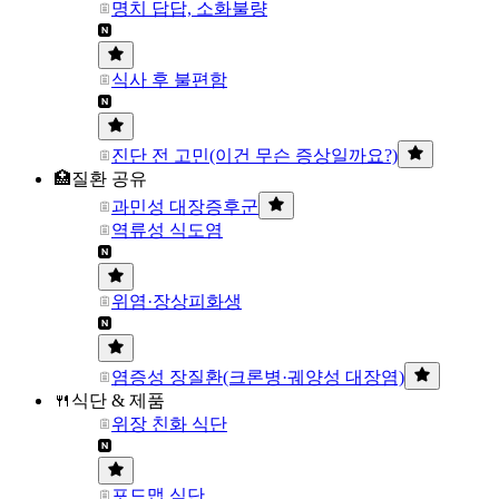
명치 답답, 소화불량
식사 후 불편함
진단 전 고민(이건 무슨 증상일까요?)
🏥질환 공유
과민성 대장증후군
역류성 식도염
위염·장상피화생
염증성 장질환(크론병·궤양성 대장염)
🍴식단 & 제품
위장 친화 식단
포드맵 식단