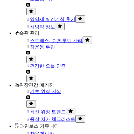
영양제 & 건기식 후기
처방약 정보
🌱습관 관리
스트레스, 수면 루틴 관리
장운동 루틴
건강한 오늘 인증
📰위장건강 매거진
기초 위장 지식
최신 위장 트렌드
증상 자가 체크리스트
🖐과민보스 커뮤니티
자유게시판