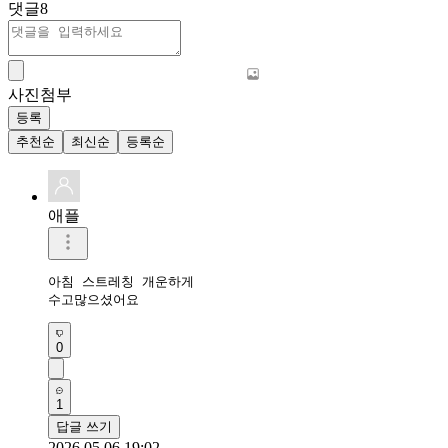
댓글
8
사진첨부
등록
추천순
최신순
등록순
애플
아침 스트레칭 개운하게 

수고많으셨어요 
0
1
답글 쓰기
2026.05.06 19:02