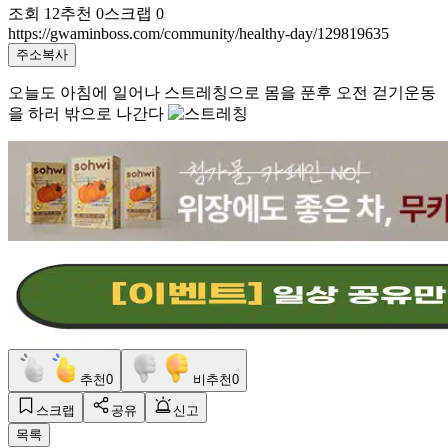
조회
12
추천
0
스크랩
0
https://gwaminboss.com/community/healthy-day/129819635
주소복사
오늘도 아침에 일어나 스트레칭으로 몸을 푼후 오전 걷기운동
을 하러 밖으로 나간다
추천
0
비추천
0
스크랩
공유
신고
목록