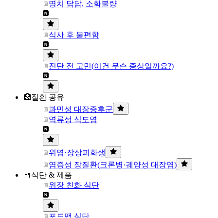
명치 답답, 소화불량
식사 후 불편함
진단 전 고민(이건 무슨 증상일까요?)
🏥질환 공유
과민성 대장증후군
역류성 식도염
위염·장상피화생
염증성 장질환(크론병·궤양성 대장염)
🍴식단 & 제품
위장 친화 식단
포드맵 식단