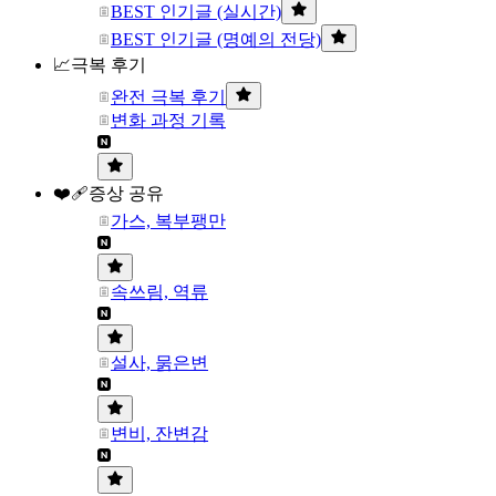
BEST 인기글 (실시간)
BEST 인기글 (명예의 전당)
📈극복 후기
완전 극복 후기
변화 과정 기록
❤️‍🩹증상 공유
가스, 복부팽만
속쓰림, 역류
설사, 묽은변
변비, 잔변감