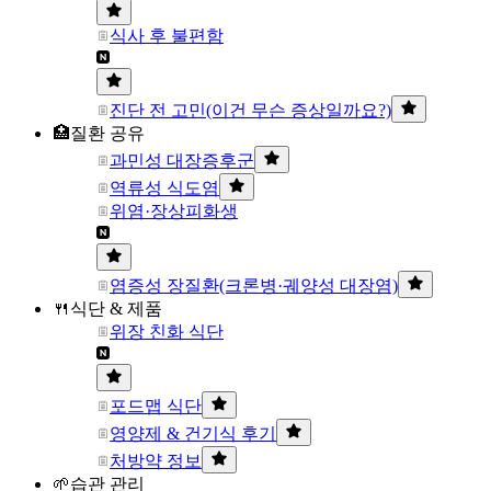
식사 후 불편함
진단 전 고민(이건 무슨 증상일까요?)
🏥질환 공유
과민성 대장증후군
역류성 식도염
위염·장상피화생
염증성 장질환(크론병·궤양성 대장염)
🍴식단 & 제품
위장 친화 식단
포드맵 식단
영양제 & 건기식 후기
처방약 정보
🌱습관 관리