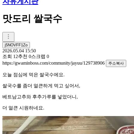
자유게시판
맛도리 쌀국수
j5NOVFF1Zo
2026.05.04 15:50
조회
12
추천
0
스크랩
0
https://gwaminboss.com/community/jayuu/129738906
주소복사
오늘 점심에 먹은 쌀국수에요.
쌀국수를 좀더 얼큰하게 먹고 싶어서,
베트남고추와 후추가루를 넣었더니,
더 얼큰 시원하네요.