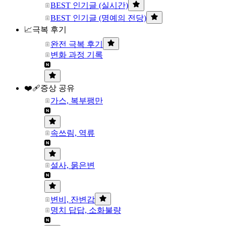
BEST 인기글 (실시간)
BEST 인기글 (명예의 전당)
📈극복 후기
완전 극복 후기
변화 과정 기록
❤️‍🩹증상 공유
가스, 복부팽만
속쓰림, 역류
설사, 묽은변
변비, 잔변감
명치 답답, 소화불량