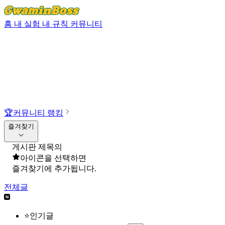
홈
내 실험
내 규칙
커뮤니티
🏆
커뮤니티 랭킹
즐겨찾기
게시판 제목의
아이콘을 선택하면
즐겨찾기에 추가됩니다.
전체글
⭐인기글