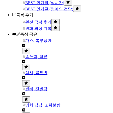
BEST 인기글 (실시간)
BEST 인기글 (명예의 전당)
📈극복 후기
완전 극복 후기
변화 과정 기록
❤️‍🩹증상 공유
가스, 복부팽만
속쓰림, 역류
설사, 묽은변
변비, 잔변감
명치 답답, 소화불량