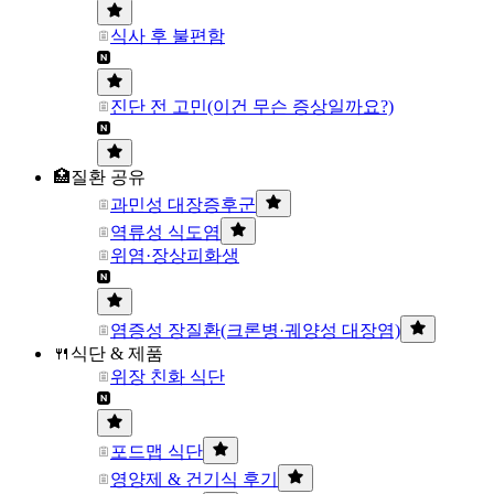
식사 후 불편함
진단 전 고민(이건 무슨 증상일까요?)
🏥질환 공유
과민성 대장증후군
역류성 식도염
위염·장상피화생
염증성 장질환(크론병·궤양성 대장염)
🍴식단 & 제품
위장 친화 식단
포드맵 식단
영양제 & 건기식 후기