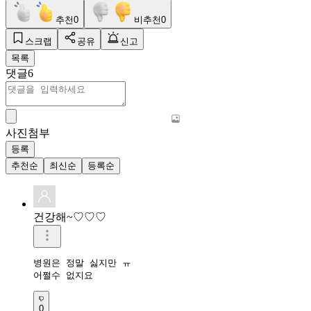
추천
0
비추천
0
스크랩
공유
신고
목록
댓글
6
사진첨부
등록
추천순
최신순
등록순
건강해~♡♡♡
병원은 정말 싫지만 ㅠ

어쩔수 없지요
0