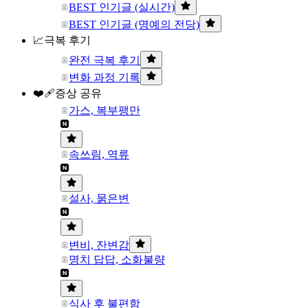
BEST 인기글 (실시간)
BEST 인기글 (명예의 전당)
📈극복 후기
완전 극복 후기
변화 과정 기록
❤️‍🩹증상 공유
가스, 복부팽만
속쓰림, 역류
설사, 묽은변
변비, 잔변감
명치 답답, 소화불량
식사 후 불편함