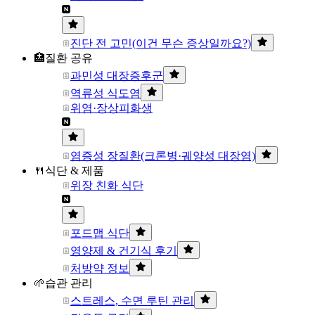
진단 전 고민(이건 무슨 증상일까요?)
🏥질환 공유
과민성 대장증후군
역류성 식도염
위염·장상피화생
염증성 장질환(크론병·궤양성 대장염)
🍴식단 & 제품
위장 친화 식단
포드맵 식단
영양제 & 건기식 후기
처방약 정보
🌱습관 관리
스트레스, 수면 루틴 관리