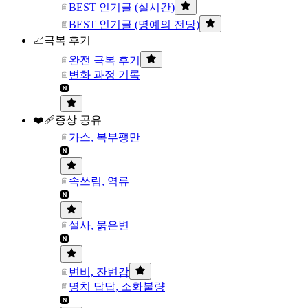
BEST 인기글 (실시간)
BEST 인기글 (명예의 전당)
📈극복 후기
완전 극복 후기
변화 과정 기록
❤️‍🩹증상 공유
가스, 복부팽만
속쓰림, 역류
설사, 묽은변
변비, 잔변감
명치 답답, 소화불량