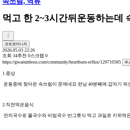
속쓰림, 역류
먹고 한 2~3시간뒤운동하는데
코트로마니치
2026.05.03 22:26
조회
34
추천
0
스크랩
0
https://gwaminboss.com/community/heartburn-reflux/129710585
주
1.증상
운동중에 찾아온 속쓰림이 문제네요 런닝 40분째에 갑자기 
2.직전먹은음식
잔치국수로 물국수와 비빔국수 반그릇식 먹고 과일로 키위먹은