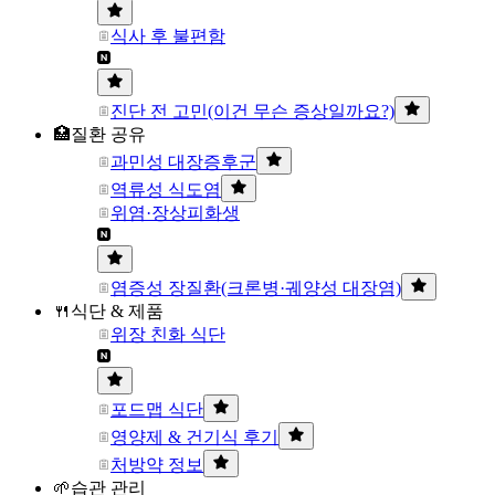
식사 후 불편함
진단 전 고민(이건 무슨 증상일까요?)
🏥질환 공유
과민성 대장증후군
역류성 식도염
위염·장상피화생
염증성 장질환(크론병·궤양성 대장염)
🍴식단 & 제품
위장 친화 식단
포드맵 식단
영양제 & 건기식 후기
처방약 정보
🌱습관 관리