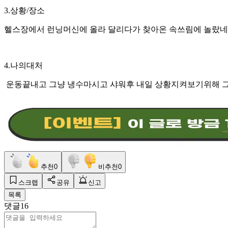
3.상황/장소
헬스장에서 런닝머신에 올라 달리다가 찾아온 속쓰림에 놀랐
4.나의대처
운동끝내고 그냥 냉수마시고 샤워후 내일 상황지켜보기위해 그
추천
0
비추천
0
스크랩
공유
신고
목록
댓글
16