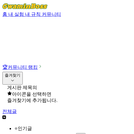
홈
내 실험
내 규칙
커뮤니티
🏆
커뮤니티 랭킹
즐겨찾기
게시판 제목의
아이콘을 선택하면
즐겨찾기에 추가됩니다.
전체글
⭐인기글