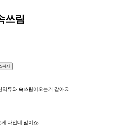
 속쓰림
소복사
위산역류와 속쓰림이오는거 같아요
게 다인데 말이죠.