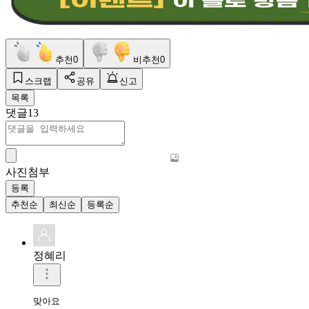
추천
0
비추천
0
스크랩
공유
신고
목록
댓글
13
사진첨부
등록
추천순
최신순
등록순
정혜리
맞아요