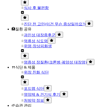
식사 후 불편함
진단 전 고민(이건 무슨 증상일까요?)
🏥질환 공유
과민성 대장증후군
역류성 식도염
위염·장상피화생
염증성 장질환(크론병·궤양성 대장염)
🍴식단 & 제품
위장 친화 식단
포드맵 식단
영양제 & 건기식 후기
처방약 정보
🌱습관 관리