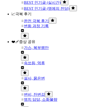
BEST 인기글 (실시간)
BEST 인기글 (명예의 전당)
📈극복 후기
완전 극복 후기
변화 과정 기록
❤️‍🩹증상 공유
가스, 복부팽만
속쓰림, 역류
설사, 묽은변
변비, 잔변감
명치 답답, 소화불량