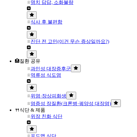
명치 답답, 소화불량
식사 후 불편함
진단 전 고민(이건 무슨 증상일까요?)
🏥질환 공유
과민성 대장증후군
역류성 식도염
위염·장상피화생
염증성 장질환(크론병·궤양성 대장염)
🍴식단 & 제품
위장 친화 식단
포드맵 식단