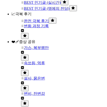
BEST 인기글 (실시간)
BEST 인기글 (명예의 전당)
📈극복 후기
완전 극복 후기
변화 과정 기록
❤️‍🩹증상 공유
가스, 복부팽만
속쓰림, 역류
설사, 묽은변
변비, 잔변감