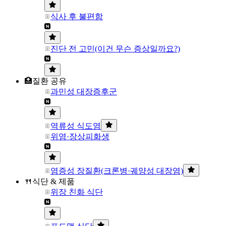
식사 후 불편함
진단 전 고민(이건 무슨 증상일까요?)
🏥질환 공유
과민성 대장증후군
역류성 식도염
위염·장상피화생
염증성 장질환(크론병·궤양성 대장염)
🍴식단 & 제품
위장 친화 식단