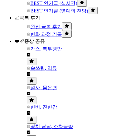
BEST 인기글 (실시간)
BEST 인기글 (명예의 전당)
📈극복 후기
완전 극복 후기
변화 과정 기록
❤️‍🩹증상 공유
가스, 복부팽만
속쓰림, 역류
설사, 묽은변
변비, 잔변감
명치 답답, 소화불량