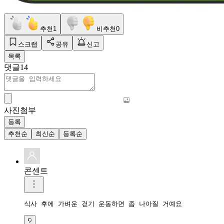
추천
1
비추천
0
스크랩
공유
신고
목록
댓글
14
사진첨부
등록
추천순
최신순
등록순
콘센트
식사 후에 가벼운 걷기 운동하면 좀 나아질 거예요