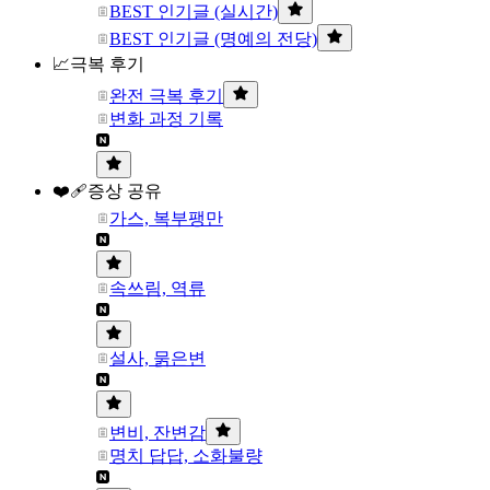
BEST 인기글 (실시간)
BEST 인기글 (명예의 전당)
📈극복 후기
완전 극복 후기
변화 과정 기록
❤️‍🩹증상 공유
가스, 복부팽만
속쓰림, 역류
설사, 묽은변
변비, 잔변감
명치 답답, 소화불량