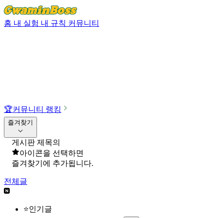
홈
내 실험
내 규칙
커뮤니티
🏆
커뮤니티 랭킹
즐겨찾기
게시판 제목의
아이콘을 선택하면
즐겨찾기에 추가됩니다.
전체글
⭐인기글