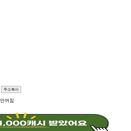
8
주소복사
 안꺼짐