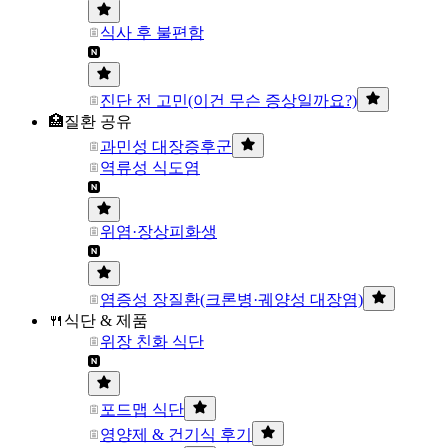
식사 후 불편함
진단 전 고민(이건 무슨 증상일까요?)
🏥질환 공유
과민성 대장증후군
역류성 식도염
위염·장상피화생
염증성 장질환(크론병·궤양성 대장염)
🍴식단 & 제품
위장 친화 식단
포드맵 식단
영양제 & 건기식 후기