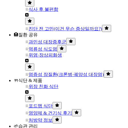
식사 후 불편함
진단 전 고민(이건 무슨 증상일까요?)
🏥질환 공유
과민성 대장증후군
역류성 식도염
위염·장상피화생
염증성 장질환(크론병·궤양성 대장염)
🍴식단 & 제품
위장 친화 식단
포드맵 식단
영양제 & 건기식 후기
처방약 정보
🌱습관 관리