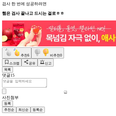
검사 한 번에 성공하려면
햄은 검사 끝나고 드시는 걸로ㅎㅎ
추천
6
비추천
0
스크랩
공유
신고
목록
댓글
15
사진첨부
등록
추천순
최신순
등록순