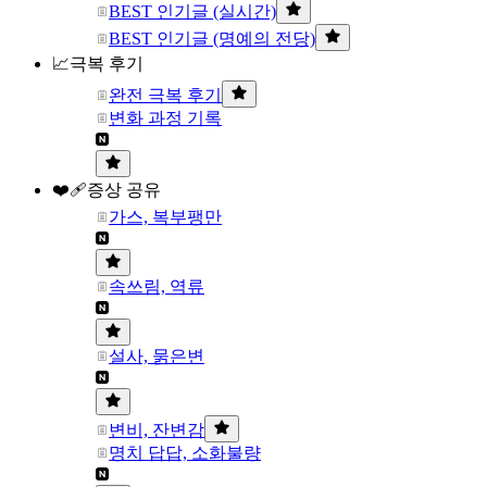
BEST 인기글 (실시간)
BEST 인기글 (명예의 전당)
📈극복 후기
완전 극복 후기
변화 과정 기록
❤️‍🩹증상 공유
가스, 복부팽만
속쓰림, 역류
설사, 묽은변
변비, 잔변감
명치 답답, 소화불량