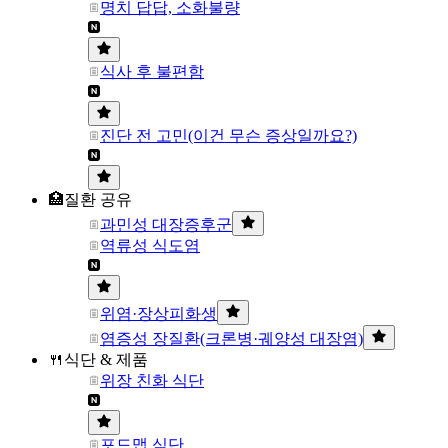
명치 답답, 소화불량
식사 후 불편함
진단 전 고민(이건 무슨 증상일까요?)
🏥질환 공유
과민성 대장증후군
역류성 식도염
위염·장상피화생
염증성 장질환(크론병·궤양성 대장염)
🍴식단 & 제품
위장 친화 식단
포드맵 식단