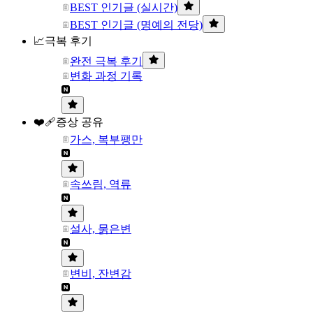
BEST 인기글 (실시간)
BEST 인기글 (명예의 전당)
📈극복 후기
완전 극복 후기
변화 과정 기록
❤️‍🩹증상 공유
가스, 복부팽만
속쓰림, 역류
설사, 묽은변
변비, 잔변감