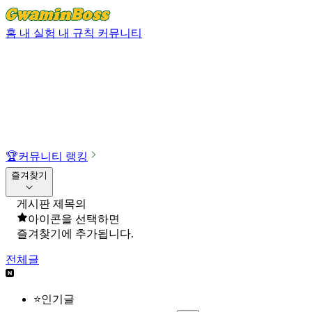
홈
내 실험
내 규칙
커뮤니티
🏆
커뮤니티 랭킹
즐겨찾기
게시판 제목의
아이콘을 선택하면
즐겨찾기에 추가됩니다.
전체글
⭐인기글