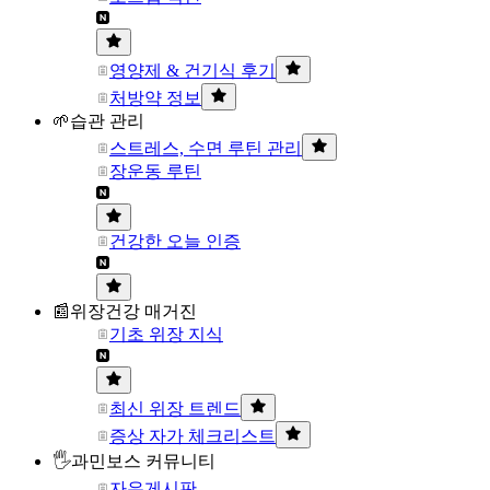
영양제 & 건기식 후기
처방약 정보
🌱습관 관리
스트레스, 수면 루틴 관리
장운동 루틴
건강한 오늘 인증
📰위장건강 매거진
기초 위장 지식
최신 위장 트렌드
증상 자가 체크리스트
🖐과민보스 커뮤니티
자유게시판