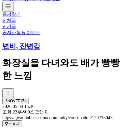
즐겨찾기
전체글
인기글
공지사항 & 이벤트
변비, 잔변감
화장실을 다녀와도 배가 빵빵
한 느낌
j5NOVFF1Zo
2026.05.04 15:30
조회
23
추천
0
스크랩
0
https://gwaminboss.com/community/constipation/129738043
주소복사