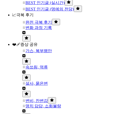
BEST 인기글 (실시간)
BEST 인기글 (명예의 전당)
📈극복 후기
완전 극복 후기
변화 과정 기록
❤️‍🩹증상 공유
가스, 복부팽만
속쓰림, 역류
설사, 묽은변
변비, 잔변감
명치 답답, 소화불량