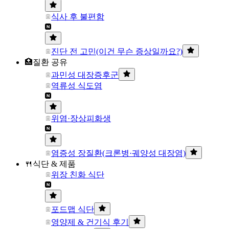
식사 후 불편함
진단 전 고민(이건 무슨 증상일까요?)
🏥질환 공유
과민성 대장증후군
역류성 식도염
위염·장상피화생
염증성 장질환(크론병·궤양성 대장염)
🍴식단 & 제품
위장 친화 식단
포드맵 식단
영양제 & 건기식 후기