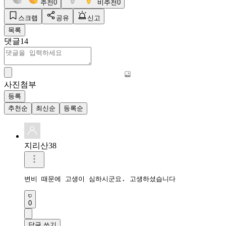
추천
0
비추천
0
스크랩
공유
신고
목록
댓글
14
사진첨부
등록
추천순
최신순
등록순
지리산38
변비 때문에 고생이 심하시군요. 고생하셨습니다 
0
답글 쓰기