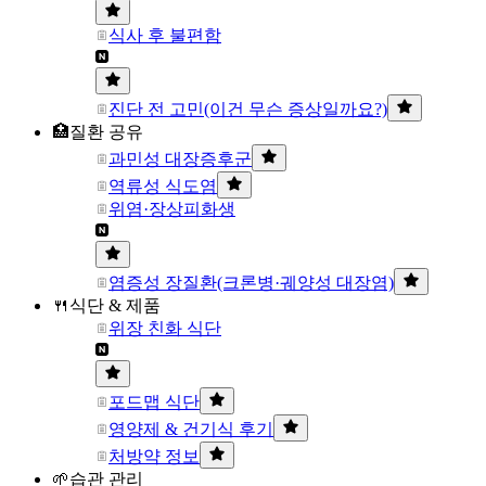
식사 후 불편함
진단 전 고민(이건 무슨 증상일까요?)
🏥질환 공유
과민성 대장증후군
역류성 식도염
위염·장상피화생
염증성 장질환(크론병·궤양성 대장염)
🍴식단 & 제품
위장 친화 식단
포드맵 식단
영양제 & 건기식 후기
처방약 정보
🌱습관 관리