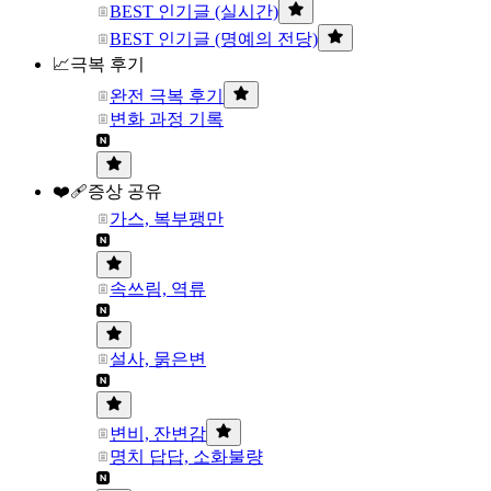
BEST 인기글 (실시간)
BEST 인기글 (명예의 전당)
📈극복 후기
완전 극복 후기
변화 과정 기록
❤️‍🩹증상 공유
가스, 복부팽만
속쓰림, 역류
설사, 묽은변
변비, 잔변감
명치 답답, 소화불량