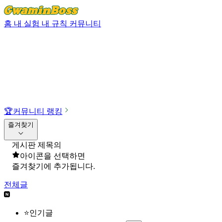
홈
내 실험
내 규칙
커뮤니티
🏆
커뮤니티 랭킹
즐겨찾기
게시판 제목의
아이콘을 선택하면
즐겨찾기에 추가됩니다.
전체글
⭐인기글