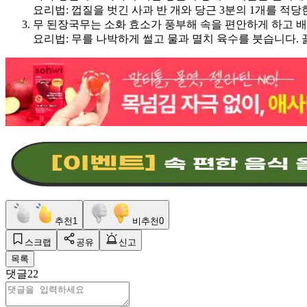
요리법
:
껍질을 벗긴 사과 반 개와 당근
3
분의
1
개를 적당
무 된장국무는 소화 효소가 풍부해 속을 편안하게 하고 
요리법
:
무를 나박하게 썰고 물과 멸치 육수를 붓습니다
.
추천
1
비추천
0
스크랩
공유
신고
목록
댓글
22