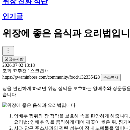
위장 친화 식단
인기글
위장에 좋은 음식과 요리법입
꿈굽는사람
2026.07.02 13:18
조회
92
추천
1
스크랩
0
https://gwaminboss.com/community/food/132335428
주소복사
장을 편안하게 하려면 위장 점막을 보호하는 양배추와 장운동을
습니다
양배추 찜위와 장 점막을 보호해 속을 편안하게 해줍니다
.
요리법
:
양배추 잎을 큼직하게 떼어 깨끗이 씻은 뒤
,
찜기
사과 당근 주스사과의 펙틴 성분이 장내 노폐물을 밀어내