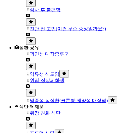
식사 후 불편함
진단 전 고민(이건 무슨 증상일까요?)
🏥질환 공유
과민성 대장증후군
역류성 식도염
위염·장상피화생
염증성 장질환(크론병·궤양성 대장염)
🍴식단 & 제품
위장 친화 식단