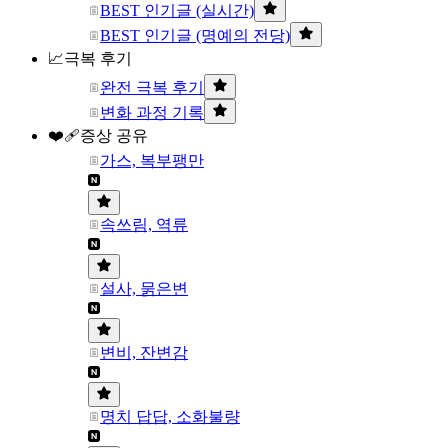
BEST 인기글 (실시간)
BEST 인기글 (명예의 전당)
📈극복 후기
완전 극복 후기
변화 과정 기록
❤️‍🩹증상 공유
가스, 복부팽만
속쓰림, 역류
설사, 묽은변
변비, 잔변감
명치 답답, 소화불량