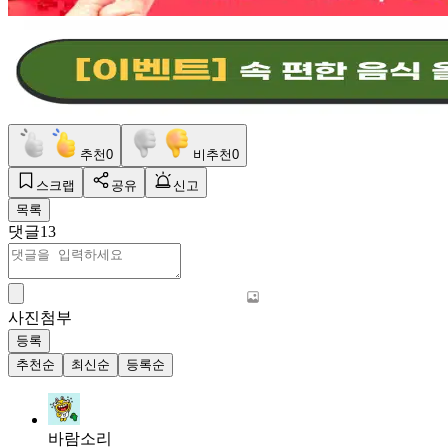
추천
0
비추천
0
스크랩
공유
신고
목록
댓글
13
사진첨부
등록
추천순
최신순
등록순
바람소리