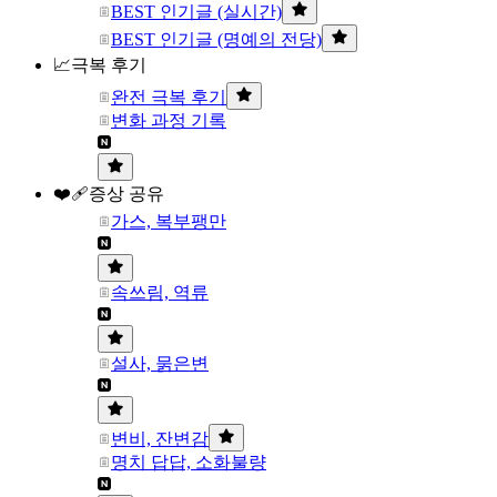
BEST 인기글 (실시간)
BEST 인기글 (명예의 전당)
📈극복 후기
완전 극복 후기
변화 과정 기록
❤️‍🩹증상 공유
가스, 복부팽만
속쓰림, 역류
설사, 묽은변
변비, 잔변감
명치 답답, 소화불량