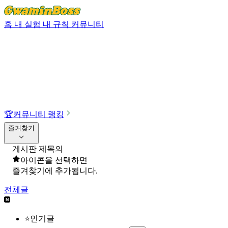
홈
내 실험
내 규칙
커뮤니티
🏆
커뮤니티 랭킹
즐겨찾기
게시판 제목의
아이콘을 선택하면
즐겨찾기에 추가됩니다.
전체글
⭐인기글