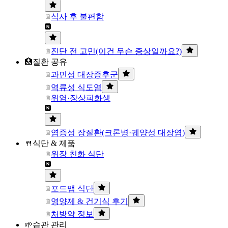
식사 후 불편함
진단 전 고민(이건 무슨 증상일까요?)
🏥질환 공유
과민성 대장증후군
역류성 식도염
위염·장상피화생
염증성 장질환(크론병·궤양성 대장염)
🍴식단 & 제품
위장 친화 식단
포드맵 식단
영양제 & 건기식 후기
처방약 정보
🌱습관 관리