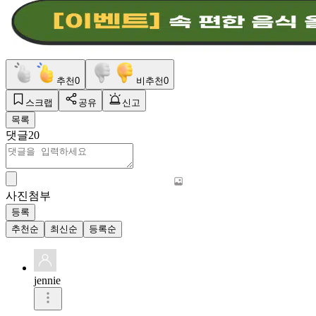
추천
0
비추천
0
스크랩
공유
신고
목록
댓글
20
사진첨부
등록
추천순
최신순
등록순
jennie