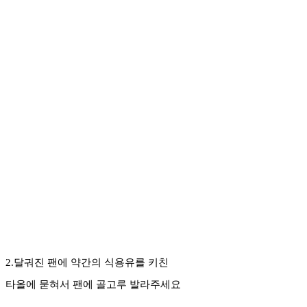
2.달궈진 팬에 약간의 식용유를 키친
타올에 묻혀서 팬에 골고루 발라주세요