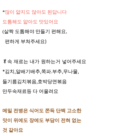
*
많이 얇지도 않아도 된답니다
도톰해도 얇아도 맛있어요
(살짝 도톰해야 만들기 편해요,
부쳐주세요)
편하게
🥬속 재료는 내가 원하는거 넣어주세요
*김치,알배기배추,쪽파.부추,무나물,
들기름김치볶음,호박당면볶음
만두속재료등 다 어울려요
메밀 전병은 식어도 쫀득 단백 고소한
맛이 위에도 장에도 부담이 전혀 없는
것 같아요