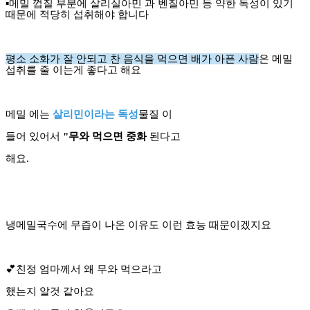
▪️메밀 껍질 부분에 살리실아민 과 벤질아민 등 약한 독성이 있기
때문에 적당히 섭취해야 합니다
평소 소화가 잘 안되고 찬 음식을 먹으면 배가 아픈 사람
은 메밀
섭취를 줄 이는게 좋다고 해요
메밀 에는
살리민이라는 독성
물질 이
들어 있어서
"무와 먹으면 중화
된다고
해요.
냉메밀국수에 무즙이 나온 이유도 이런 효능 때문이겠지요
💕친정 엄마께서 왜 무와 먹으라고
했는지 알것 같아요