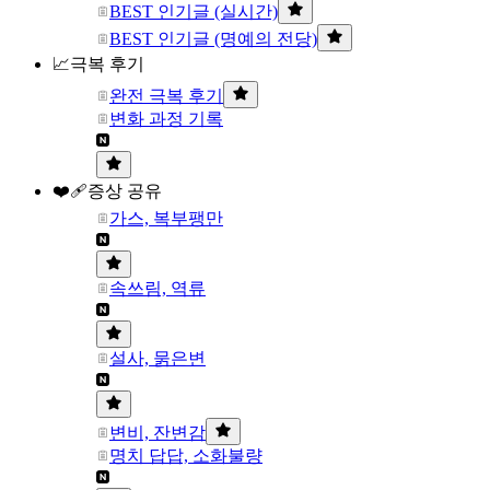
BEST 인기글 (실시간)
BEST 인기글 (명예의 전당)
📈극복 후기
완전 극복 후기
변화 과정 기록
❤️‍🩹증상 공유
가스, 복부팽만
속쓰림, 역류
설사, 묽은변
변비, 잔변감
명치 답답, 소화불량