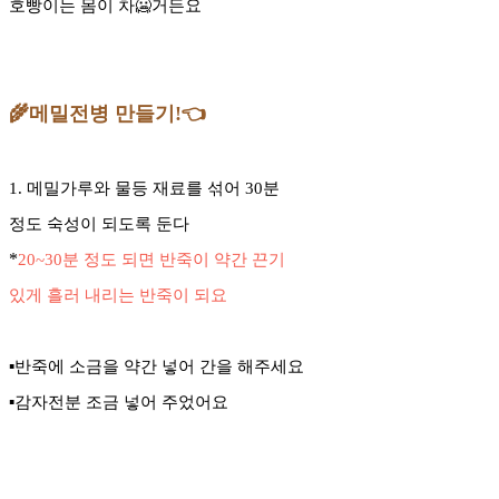
호빵이는 몸이 차🥶거든요
🌾메밀전병 만들기!👈
1. 메밀가루와 물등 재료를 섞어 30분
정도 숙성이 되도록 둔다
*
20~30분 정도 되면 반죽이 약간 끈기
있게 흘러 내리는 반죽이 되요
▪️반죽에 소금을 약간 넣어 간을 해주세요
▪️감자전분 조금 넣어 주었어요