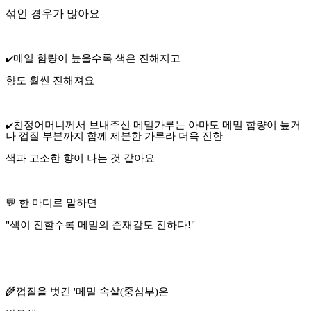
섞인 경우가 많아요
메일 햠량이 높을수록 색은 진해지고
✔️
향도 훨씬 진해져요
친정어머니께서 보내주신 메밀가루는 아마도 메밀 함량이 높거
✔️
나 껍질 부분까지 함께 제분한 가루라 더욱 진한
색과 고소한 향이 나는 것 같아요
💬
한 마디로 말하면
"색이 진할수록 메밀의 존재감도 진하다!"
🌾껍질을 벗긴 '메밀 속살(중심부)은