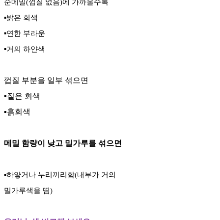
순메밀(껍질 없음)에 가까울수록
▪️밝은 회색
▪️연한 부라운
▪️거의 하얀색
껍질 부분을 일부 섞으면
▪️짙은 회색
▪️흙회색
메밀 함량이 낮고 밀가루를 섞으면
▪️하얗거나 누리끼리함(내부가 거의
밀가루색을 띰)