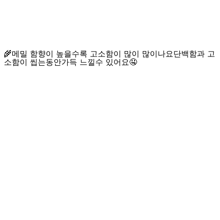
🌾메밀 함향이 높을수록 고소함이 많이 많이나요
단백함과 고
소함이 씹는동안
가득 느낄수 있어요🤤