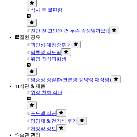
식사 후 불편함
진단 전 고민(이건 무슨 증상일까요?)
🏥질환 공유
과민성 대장증후군
역류성 식도염
위염·장상피화생
염증성 장질환(크론병·궤양성 대장염)
🍴식단 & 제품
위장 친화 식단
포드맵 식단
영양제 & 건기식 후기
처방약 정보
🌱습관 관리