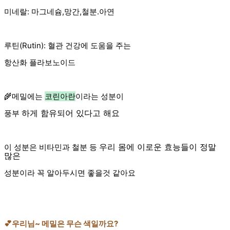
미네랄: 마그네슘,망간,철분.아연
루틴(Rutin): 혈관 건강에 도움을 주는
항산화 플라보노이드
🌾메밀에는
코린아란
이라는 성분이
하게 함유되어 있다고 해요
풍부
우리 몸에 이로운 효능들이 정말
이 성분은 비타민과 철분 등
많은
성분이라 꼭 알아두시면 좋을것 같아요
💕우리님~ 메밀은 무슨 색일까요?