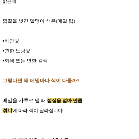
밝은색
껍질을 벗긴 알맹이 색은(메밀 립)
▪️하얀빛
▪️연한 노랑빛
▪️회색 또는 연한 갈색
그렇다면 왜 메밀마다 색이 다를까?
메밀을 가루로 낼 때
껍질을 얼마 만큼
섞냐
에 따라 색이 달라집니다