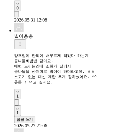
0
2026.05.31 12:08
별이총총
양조절이 안되야 배부르게 먹었다 하는게

콩나물비빔밥 같아요.

매번 느끼는건데 소화가 잘되서 

콩나물을 산더미로 먹어야 하더라고요. ㅎㅎ

소고기 없는 대신 계란 두개 잘하셨어요. ^^

츄릅!! 먹고 싶네요.
1
1
답글 쓰기
2026.05.27 21:06