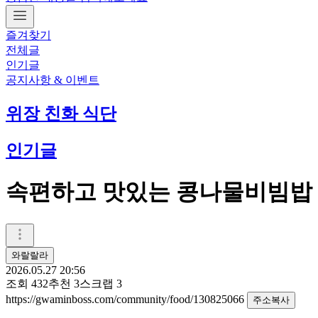
즐겨찾기
전체글
인기글
공지사항 & 이벤트
위장 친화 식단
인기글
속편하고 맛있는 콩나물비빔밥
와랄랄라
2026.05.27 20:56
조회
432
추천
3
스크랩
3
https://gwaminboss.com/community/food/130825066
주소복사