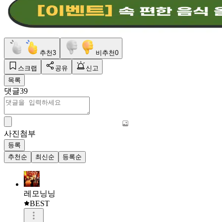
추천
3
비추천
0
스크랩
공유
신고
목록
댓글
39
사진첨부
등록
추천순
최신순
등록순
레모닝닝
BEST