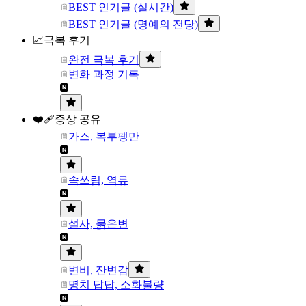
BEST 인기글 (실시간)
BEST 인기글 (명예의 전당)
📈극복 후기
완전 극복 후기
변화 과정 기록
❤️‍🩹증상 공유
가스, 복부팽만
속쓰림, 역류
설사, 묽은변
변비, 잔변감
명치 답답, 소화불량