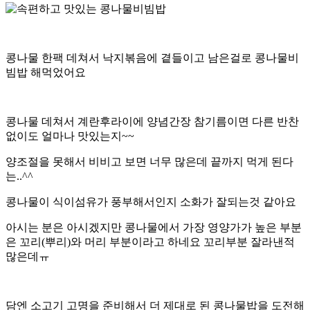
콩나물 한팩 데쳐서 낙지볶음에 곁들이고 남은걸로 콩나물비
빔밥 해먹었어요
콩나물 데쳐서 계란후라이에 양념간장 참기름이면 다른 반찬
없이도 얼마나 맛있는지~~
양조절을 못해서 비비고 보면 너무 많은데 끝까지 먹게 된다
는..^^
콩나물이 식이섬유가 풍부해서인지 소화가 잘되는것 같아요
아시는 분은 아시겠지만 콩나물에서 가장 영양가가 높은 부분
은 꼬리(뿌리)와 머리 부분이라고 하네요 꼬리부분 잘라낸적
많은데ㅠ
담엔 소고기 고명을 준비해서 더 제대로 된 콩나물밥을 도전해