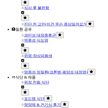
식사 후 불편함
진단 전 고민(이건 무슨 증상일까요?)
🏥질환 공유
과민성 대장증후군
역류성 식도염
위염·장상피화생
염증성 장질환(크론병·궤양성 대장염)
🍴식단 & 제품
위장 친화 식단
포드맵 식단
영양제 & 건기식 후기