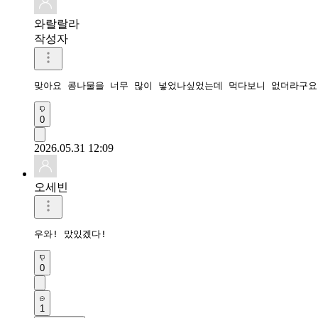
와랄랄라
작성자
맞아요 콩나물을 너무 많이 넣었나싶었는데 먹다보니 없더라구요
0
2026.05.31 12:09
오세빈
우와! 맜있겠다!
0
1