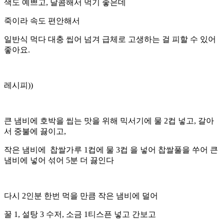
색도 예쁘고, 달콤해서 먹기 좋은데
죽이라 속도 편안해서
일반식 먹다 대충 씹어 넘겨 급체로 고생하는 걸 피할 수 있어
좋아요.
레시피))
큰 냄비에 호박을 씹는 맛을 위해 믹서기에 물 2컵 넣고, 갈아
서 중불에 끓이고,
작은 냄비에 찹쌀가루 1컵에 물 3컵 을 넣어 찹쌀풀을 쑤어 큰
냄비에 넣어 섞어 5분 더 끓인다
다시 2인분 한번 먹을 만큼 작은 냄비에 덜어
꿀 1, 설탕 3 수저, 소금 1티스픈 넣고 간보고