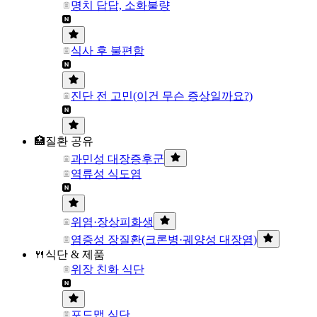
명치 답답, 소화불량
식사 후 불편함
진단 전 고민(이건 무슨 증상일까요?)
🏥질환 공유
과민성 대장증후군
역류성 식도염
위염·장상피화생
염증성 장질환(크론병·궤양성 대장염)
🍴식단 & 제품
위장 친화 식단
포드맵 식단