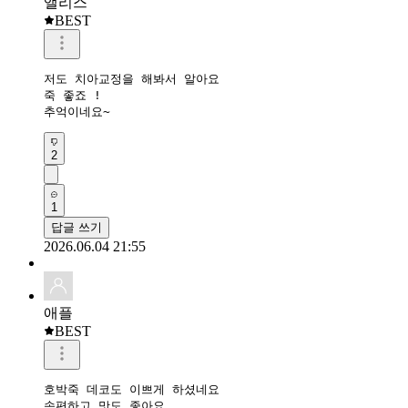
앨리스
BEST
저도 치아교정을 해봐서 알아요

죽 좋죠 !

추억이네요~
2
1
답글 쓰기
2026.06.04 21:55
애플
BEST
호박죽 데코도 이쁘게 하셨네요 

속편하고 맛도 좋아요 