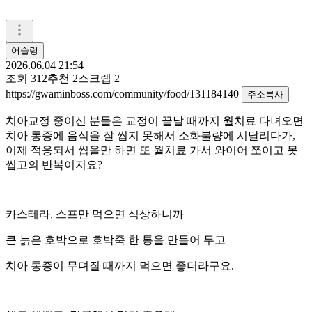
어슬렁
2026.06.04 21:54
조회
312
추천
2
스크랩
2
https://gwaminboss.com/community/food/131184140
주소복사
치아교정 중이신 분들은 교정이 끝날 때까지 월치료 다녀오면
치아 통증에 음식을 잘 씹지 못해서 소화불량에 시달리다가,
이제 적응되서 씹을만 하면 또 월치료 가서 와이어 쪼이고 못
씹고의 반복이지요?
카스테라, 스프만 먹으면 식상하니까
큰 늙은 호박으로 호박죽 한 통을 만들어 두고
치아 통증이 무뎌질 때까지 먹으면 좋더라구요.