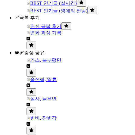
BEST 인기글 (실시간)
BEST 인기글 (명예의 전당)
📈극복 후기
완전 극복 후기
변화 과정 기록
❤️‍🩹증상 공유
가스, 복부팽만
속쓰림, 역류
설사, 묽은변
변비, 잔변감