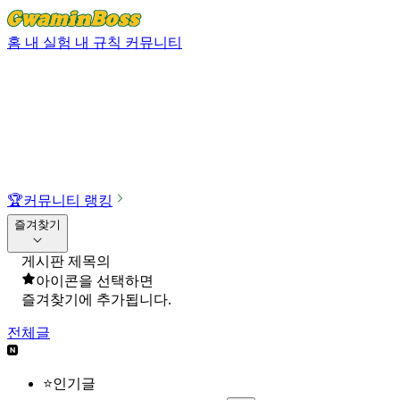
홈
내 실험
내 규칙
커뮤니티
🏆
커뮤니티 랭킹
즐겨찾기
게시판 제목의
아이콘을 선택하면
즐겨찾기에 추가됩니다.
전체글
⭐인기글