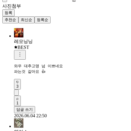
사진첨부
등록
추천순
최신순
등록순
레모닝닝
BEST
와우 대추고명 넘 이쁘네요

파는것 같아요 👍 
3
1
답글 쓰기
2026.06.04 22:50