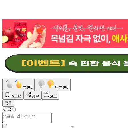
추천
2
비추천
0
스크랩
공유
신고
목록
댓글
44